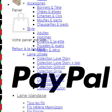
Accessories
Bonnets & Tête
Panier
Châles & étoles
Echarpes & Cols
Moufles & gants
Chaussettes & pieds
Style
Adultes
Hommes
Votre panier est vide.
Enfants & layette
Poupées & jouets
Retour à la boutique
Maison & déco
Laine utilisée
P
Collection Love Story
Collection Love Story + lopi
Collection Gilitrutt
Collection Grýla
Collection Katla
Collection Einrúm
Collection Mosi
Collection mouton
Laine islandaise
Tous les fils
V
Fils Hélène Magnússon
Fils Einrúm