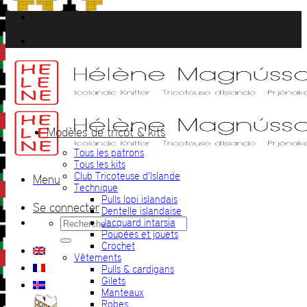
Passer
au
contenu
Modèles de tricot & kits
Tous les patrons
Tous les kits
Club Tricoteuse d’Islande
Menu
Technique
Pulls lopi islandais
Se connecter
Dentelle islandaise
Recherche
Jacquard intarsia
pour :
Poupées et jouets
Crochet
Vêtements
Pulls & cardigans
Gilets
Manteaux
Robes