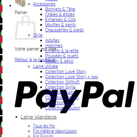
Accessories
Bonnets & Tête
Panier
Châles & étoles
Echarpes & Cols
Moufles & gants
Chaussettes & pieds
Style
Adultes
Hommes
Votre panier est vide.
Enfants & layette
Poupées & jouets
Retour à la boutique
Maison & déco
Laine utilisée
P
Collection Love Story
Collection Love Story + lopi
Collection Gilitrutt
Collection Grýla
Collection Katla
Collection Einrúm
Collection Mosi
Collection mouton
Laine islandaise
Tous les fils
V
Fils Hélène Magnússon
Fils Einrúm