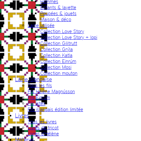
Hommes
Enfants & layette
Poupées & jouets
Maison & déco
Laine utilisée
Collection Love Story
Collection Love Story + lopi
Collection Gilitrutt
Collection Grýla
Collection Katla
Collection Einrúm
Collection Mosi
Collection mouton
Laine islandaise
Tous les fils
Fils Hélène Magnússon
Fils Einrúm
Fils Ístex
Fils islandais édition limitée
Livres
Tous les livres
Livres de tricot
Livres d’Hélène
Matériel