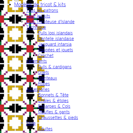
Modèles de tricot & kits
Tous les patrons
Tous les kits
Club Tricoteuse d’Islande
Technique
Pulls lopi islandais
Dentelle islandaise
Jacquard intarsia
Poupées et jouets
Crochet
Vêtements
Pulls & cardigans
Gilets
Manteaux
Robes
Accessories
Bonnets & Tête
Châles & étoles
Echarpes & Cols
Moufles & gants
Chaussettes & pieds
Style
Adultes