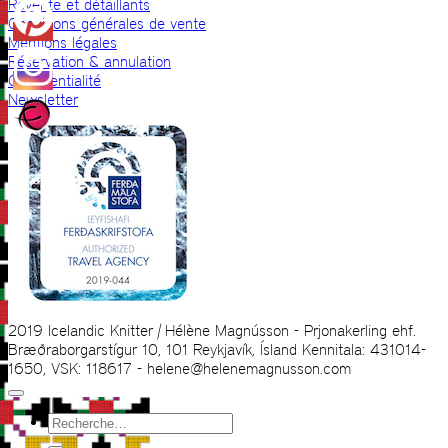
Revente et détaillants
Conditions générales de vente
Mentions légales
Réservation & annulation
Confidentialité
Newsletter
2019 Icelandic Knitter | Hélène Magnússon - Prjonakerling ehf.
Bræðraborgarstígur 10, 101 Reykjavík, Ísland Kennitala: 431014-
1650, VSK: 118617 - helene@helenemagnusson.com
Recherche
pour :