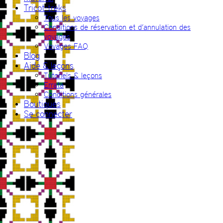
Tricot-treks
Tous les voyages
Conditions de réservation et d’annulation des
voyages
Voyages FAQ
Blog
Aide & leçons
Tutoriels & leçons
Errata
Conditions générales
Boutiques
Se connecter