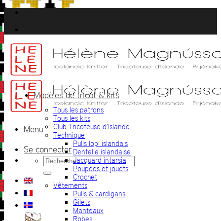
Passer
au
contenu
Modèles de tricot & kits
Tous les patrons
Tous les kits
Club Tricoteuse d’Islande
Menu
Technique
Pulls lopi islandais
Se connecter
Dentelle islandaise
Recherche
Jacquard intarsia
pour :
Poupées et jouets
Crochet
Vêtements
Pulls & cardigans
Gilets
Manteaux
Robes