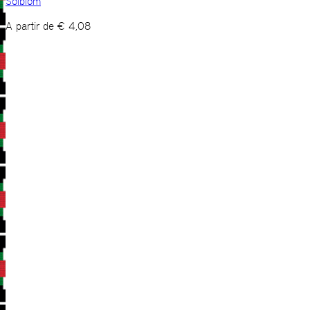
Sólblóm
A partir de
€
4,08