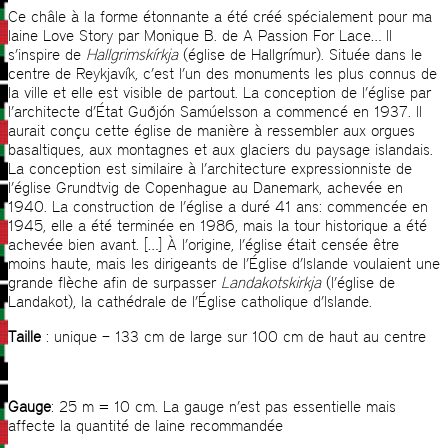
Ce châle à la forme étonnante a été créé spécialement pour ma
laine Love Story par Monique B. de A Passion For Lace… Il
s’inspire de
Hallgrimsk
í
rkja
(église de Hallgrímur). Située dans le
centre de Reykjavík, c’est l’un des monuments les plus connus de
la ville et elle est visible de partout. La conception de l’église par
l’architecte d’État Guðjón Samúelsson a commencé en 1937. Il
aurait conçu cette église de manière à ressembler aux orgues
basaltiques, aux montagnes et aux glaciers du paysage islandais.
La conception est similaire à l’architecture expressionniste de
l’église Grundtvig de Copenhague au Danemark, achevée en
1940. La construction de l’église a duré 41 ans: commencée en
1945, elle a été terminée en 1986, mais la tour historique a été
achevée bien avant. […] À l’origine, l’église était censée être
moins haute, mais les dirigeants de l’Église d’Islande voulaient une
grande flèche afin de surpasser
Landakotskirkja
(l’église de
Landakot), la cathédrale de l’Église catholique d’Islande.
Taille
: unique – 133 cm de large sur 100 cm de haut au centre
Gauge
: 25 m = 10 cm. La gauge n’est pas essentielle mais
affecte la quantité de laine recommandée