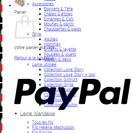
Accessories
Bonnets & Tête
Panier
Châles & étoles
Echarpes & Cols
Moufles & gants
Chaussettes & pieds
Style
Adultes
Hommes
Votre panier est vide.
Enfants & layette
Poupées & jouets
Retour à la boutique
Maison & déco
Laine utilisée
P
Collection Love Story
Collection Love Story + lopi
Collection Gilitrutt
Collection Grýla
Collection Katla
Collection Einrúm
Collection Mosi
Collection mouton
Laine islandaise
Tous les fils
V
Fils Hélène Magnússon
Fils Einrúm