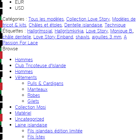
EUR
USD
Catégories :
Tous les modèles
,
Collection Love Story
,
Modèles de
tricot & kits
,
Châles et étoles
,
Dentelle islandaise
,
Technique
Étiquettes :
Hallgrímssjal
,
Hallgrísmkirkja
,
Love Story
,
Monique B.
,
châle dentelle
,
Love Story Einband
,
shawls
,
aiguilles 3 mm
,
A
Passion For Lace
Browse
Hommes
Club Tricoteuse d'Islande
Hommes
Vêtements
Pulls & Cardigans
Manteaux
Robes
Gilets
Collection Mosi
Matériel
Uncategorized
Laine islandaise
Fils islandais édition limitée
Fils Ístex