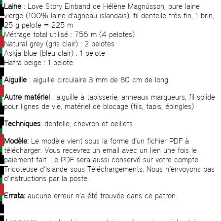
Laine
: Love Story Einband de Hélène Magnússon, pure laine
vierge (100% laine d’agneau islandais), fil dentelle très fin, 1 brin,
25 g pelote = 225 m
Métrage total utilisé : 756 m (4 pelotes)
Natural grey (gris clair) : 2 pelotes
Askja blue (bleu clair) : 1 pelote
Hafra beige : 1 pelote
Aiguille
: aiguille circulaire 3 mm de 80 cm de long
Autre matériel
: aiguille à tapisserie, anneaux marqueurs, fil solide
pour lignes de vie, matériel de blocage (fils, tapis, épingles)
Techniques
: dentelle, chevron et oeillets
Modèle:
Le modèle vient sous la forme d’un fichier PDF à
télécharger. Vous recevrez un email avec un lien une fois le
paiement fait. Le PDF sera aussi conservé sur votre compte
Tricoteuse d’Islande sous Téléchargements. Nous n’envoyons pas
d’instructions par la poste.
Errata:
aucune erreur n’a été trouvée dans ce patron.