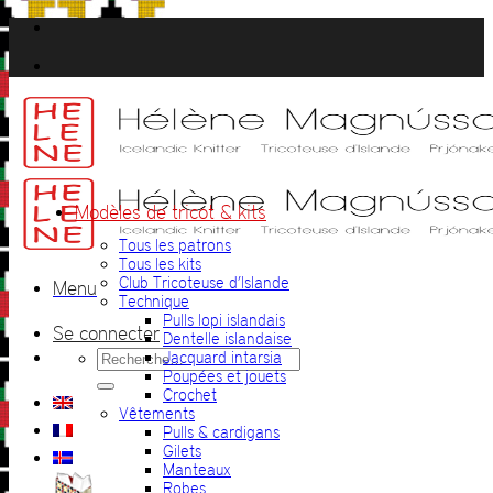
Passer
au
contenu
Modèles de tricot & kits
Tous les patrons
Tous les kits
Club Tricoteuse d’Islande
Menu
Technique
Pulls lopi islandais
Se connecter
Dentelle islandaise
Recherche
Jacquard intarsia
pour :
Poupées et jouets
Crochet
Vêtements
Pulls & cardigans
Gilets
Manteaux
Robes