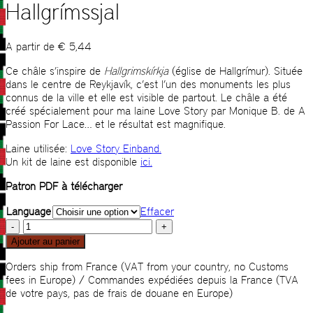
Hallgrímssjal
A partir de
€
5,44
Ce châle s’inspire de
Hallgrimsk
írkja
(église de Hallgrímur). Située
dans le centre de Reykjavík, c’est l’un des monuments les plus
connus de la ville et elle est visible de partout. Le châle a été
créé spécialement pour ma laine Love Story par Monique B. de A
Passion For Lace… et le résultat est magnifique.
Laine utilisée:
Love Story Einband.
Un kit de laine est disponible
ici.
Patron PDF à télécharger
Language
Effacer
quantité
de
Ajouter au panier
Hallgrímssjal
Orders ship from France (VAT from your country, no Customs
fees in Europe) / Commandes expédiées depuis la France (TVA
de votre pays, pas de frais de douane en Europe)