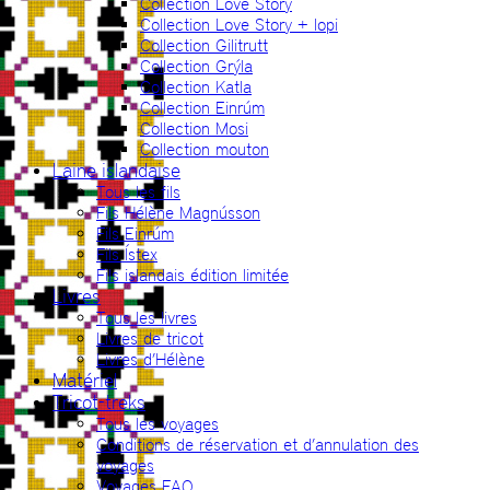
Collection Love Story
Collection Love Story + lopi
Collection Gilitrutt
Collection Grýla
Collection Katla
Collection Einrúm
Collection Mosi
Collection mouton
Laine islandaise
Tous les fils
Fils Hélène Magnússon
Fils Einrúm
Fils Ístex
Fils islandais édition limitée
Livres
Tous les livres
Livres de tricot
Livres d’Hélène
Matériel
Tricot-treks
Tous les voyages
Conditions de réservation et d’annulation des
voyages
Voyages FAQ