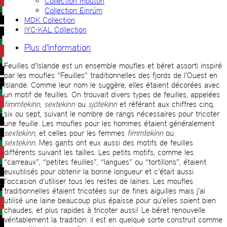
Collection mouton
Collection Einrúm
MDK Collection
IYC-KAL Collection
Plus d'Information
Feuilles d’Islande est un ensemble moufles et béret assorti inspiré
par les moufles “Feuilles” traditionnelles des fjords de l’Ouest en
Islande. Comme leur nom le suggère, elles étaient décorées avec
un motif de feuilles. On trouvait divers types de feuilles, appelées
fimmtekinn
,
sextekinn
ou
sjötekinn
et référant aux chiffres cinq,
six ou sept, suivant le nombre de rangs nécessaires pour tricoter
une feuille. Les moufles pour les hommes étaient généralement
sextekinn
, et celles pour les femmes
fimmtekinn
ou
sextekinn.
Mes gants ont eux aussi des motifs de feuilles
différents suivant les tailles. Les petits motifs, comme les
“carreaux”, “petites feuilles”, “langues” ou “tortillons”, étaient
euxutilisés pour obtenir la bonne longueur et c’était aussi
l’occasion d’utiliser tous les restes de laines. Les moufles
traditionnelles étaient tricotées sur de fines aiguilles mais j’ai
utilisé une laine beaucoup plus épaisse pour qu’elles soient bien
chaudes, et plus rapides à tricoter aussi! Le béret renouvelle
véritablement la tradition: il est en quelque sorte construit comme