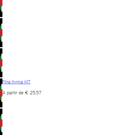
Fína hyrna KIT
A partir de
€
25,57