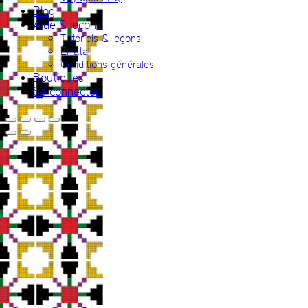
Blog
Aide & leçons
Tutoriels & leçons
Errata
Conditions générales
Boutiques
Se connecter