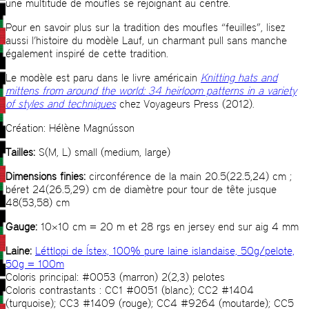
une multitude de moufles se rejoignant au centre.
Pour en savoir plus sur la tradition des moufles “feuilles”, lisez
aussi l’histoire du modèle Lauf, un charmant pull sans manche
également inspiré de cette tradition.
Le modèle est paru dans le livre américain
Knitting hats and
mittens from around the world: 34 heirloom patterns in a variety
of styles and techniques
chez Voyageurs Press (2012).
Création: Hélène Magnússon
Tailles:
S(M, L) small (medium, large)
Dimensions finies:
circonférence de la main 20.5(22.5,24) cm ;
béret 24(26.5,29) cm de diamètre pour tour de tête jusque
48(53,58) cm
Gauge:
10×10 cm = 20 m et 28 rgs en jersey end sur aig 4 mm
Laine:
Léttlopi de Ístex, 100% pure laine islandaise, 50g/pelote,
50g = 100m
Coloris principal: #0053 (marron) 2(2,3) pelotes
Coloris contrastants : CC1 #0051 (blanc); CC2 #1404
(turquoise); CC3 #1409 (rouge); CC4 #9264 (moutarde); CC5