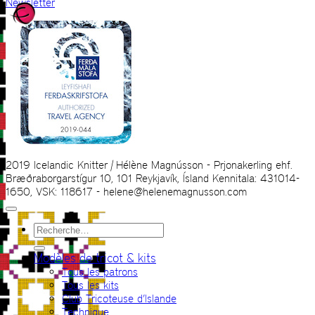
Newsletter
2019 Icelandic Knitter | Hélène Magnússon - Prjonakerling ehf.
Bræðraborgarstígur 10, 101 Reykjavík, Ísland Kennitala: 431014-
1650, VSK: 118617 - helene@helenemagnusson.com
Recherche
pour :
Modèles de tricot & kits
Tous les patrons
Tous les kits
Club Tricoteuse d’Islande
Technique