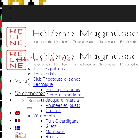
Passer
au
contenu
Modèles de tricot & kits
Tous les patrons
Tous les kits
Club Tricoteuse d’Islande
Menu
Technique
Pulls lopi islandais
Se connecter
Dentelle islandaise
Recherche
Jacquard intarsia
pour :
Poupées et jouets
Crochet
Vêtements
Pulls & cardigans
Gilets
Manteaux
Robes