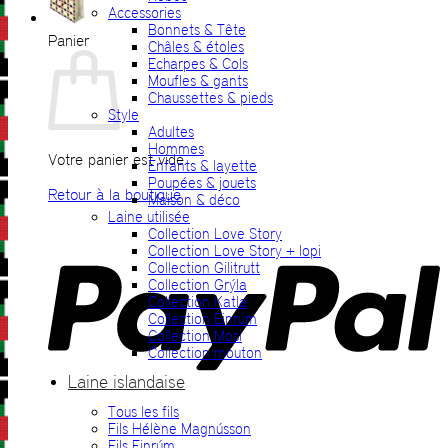
Accessories
Bonnets & Tête
Panier
Châles & étoles
Echarpes & Cols
Moufles & gants
Chaussettes & pieds
Style
Adultes
Hommes
Votre panier est vide.
Enfants & layette
Poupées & jouets
Retour à la boutique
Maison & déco
Laine utilisée
P
Collection Love Story
Collection Love Story + lopi
Collection Gilitrutt
Collection Grýla
Collection Katla
Collection Einrúm
Collection Mosi
Collection mouton
Laine islandaise
Tous les fils
V
Fils Hélène Magnússon
Fils Einrúm