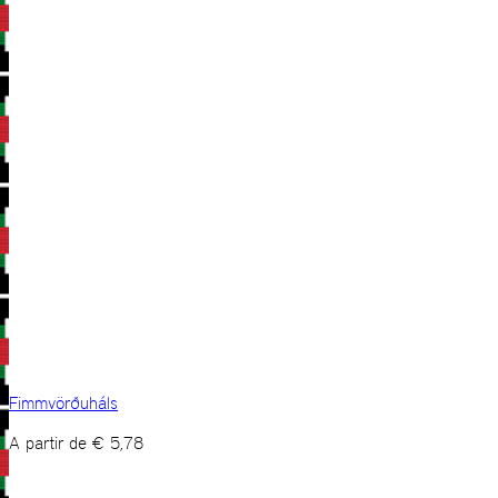
Fimmvörðuháls
A partir de
€
5,78