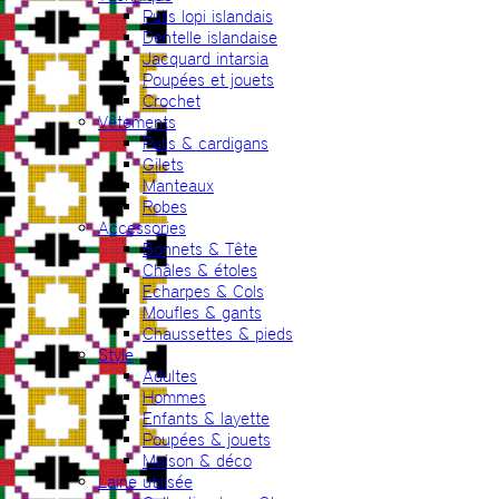
Pulls lopi islandais
Dentelle islandaise
Jacquard intarsia
Poupées et jouets
Crochet
Vêtements
Pulls & cardigans
Gilets
Manteaux
Robes
Accessories
Bonnets & Tête
Châles & étoles
Echarpes & Cols
Moufles & gants
Chaussettes & pieds
Style
Adultes
Hommes
Enfants & layette
Poupées & jouets
Maison & déco
Laine utilisée