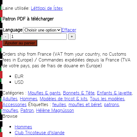
Laine utilisée:
Léttlopi de Ístex
Patron PDF à télécharger
Language
Effacer
quantité
de
Ajouter au panier
Feuilles
d’Islande
Orders ship from France (VAT from your country, no Customs
fees in Europe) / Commandes expédiées depuis la France (TVA
de votre pays, pas de frais de douane en Europe)
EUR
USD
Catégories :
Moufles & gants
,
Bonnets & Tête
,
Enfants & layette
,
Adultes
,
Hommes
,
Modèles de tricot & kits
,
Tous les modèles
,
Accessories
Étiquettes :
feuilles
,
moufles et béret
,
patrons
,
moufles
,
Patron
,
Hélène Magnússon
Browse
Hommes
Club Tricoteuse d'Islande