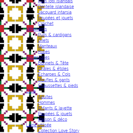
Pulls lopi islandais
Dentelle islandaise
Jacquard intarsia
Poupées et jouets
Crochet
Vêtements
Pulls & cardigans
Gilets
Manteaux
Robes
Accessories
Bonnets & Tête
Châles & étoles
Echarpes & Cols
Moufles & gants
Chaussettes & pieds
Style
Adultes
Hommes
Enfants & layette
Poupées & jouets
Maison & déco
Laine utilisée
Collection Love Story