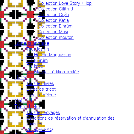
Collection Love Story + lopi
Collection Gilitrutt
Collection Grýla
Collection Katla
Collection Einrúm
Collection Mosi
Collection mouton
Laine islandaise
Tous les fils
Fils Hélène Magnússon
Fils Einrúm
Fils Ístex
Fils islandais édition limitée
Livres
Tous les livres
Livres de tricot
Livres d’Hélène
Matériel
Tricot-treks
Tous les voyages
Conditions de réservation et d’annulation des
voyages
Voyages FAQ