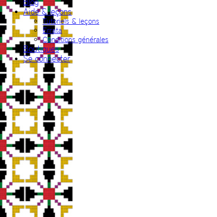
Blog
Aide & leçons
Tutoriels & leçons
Errata
Conditions générales
Boutiques
Se connecter