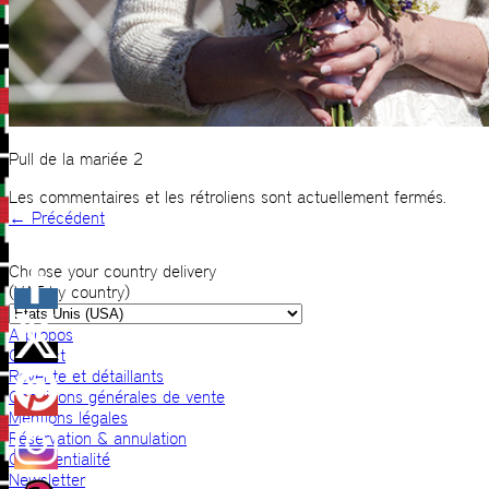
Pull de la mariée 2
Les commentaires et les rétroliens sont actuellement fermés.
←
Précédent
Choose your country delivery
(VAT by country)
A propos
Contact
Revente et détaillants
Conditions générales de vente
Mentions légales
Réservation & annulation
Confidentialité
Newsletter