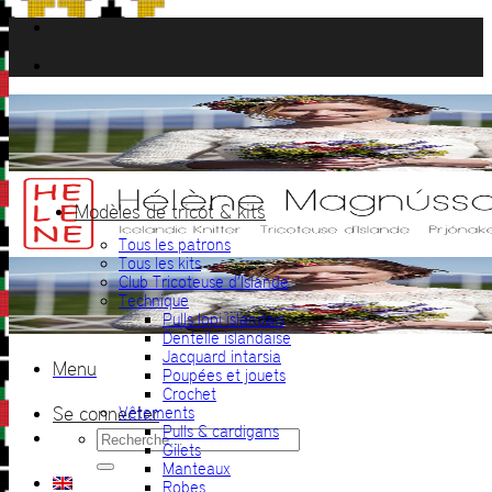
Passer
au
contenu
Modèles de tricot & kits
Tous les patrons
Tous les kits
Club Tricoteuse d’Islande
Technique
Pulls lopi islandais
Dentelle islandaise
Jacquard intarsia
Menu
Poupées et jouets
Crochet
Se connecter
Vêtements
Pulls & cardigans
Recherche
Gilets
pour :
Manteaux
Robes