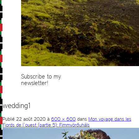
Subscribe to my
newsletter!
wedding1
Publié
22 août 2020
à
600 × 600
dans
Mon voyage dans les
Fjords de l´ouest (partie 5): Fimmvörðuháls