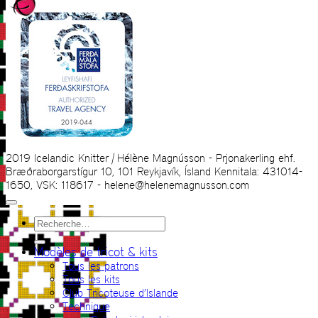
2019 Icelandic Knitter | Hélène Magnússon - Prjonakerling ehf.
Bræðraborgarstígur 10, 101 Reykjavík, Ísland Kennitala: 431014-
1650, VSK: 118617 - helene@helenemagnusson.com
Recherche
pour :
Modèles de tricot & kits
Tous les patrons
Tous les kits
Club Tricoteuse d’Islande
Technique