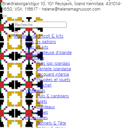
Bræðraborgarstígur 10, 101 Reykjavík, Ísland Kennitala: 431014-
1650, VSK: 118617 - helene@helenemagnusson.com
Recherche
pour :
Modèles de tricot & kits
Tous les patrons
Tous les kits
Club Tricoteuse d’Islande
Technique
Pulls lopi islandais
Dentelle islandaise
Jacquard intarsia
Poupées et jouets
Crochet
Vêtements
Pulls & cardigans
Gilets
Manteaux
Robes
Accessories
Bonnets & Tête