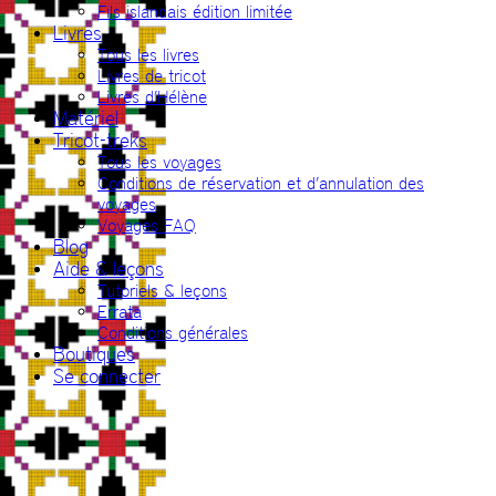
Fils islandais édition limitée
Livres
Tous les livres
Livres de tricot
Livres d’Hélène
Matériel
Tricot-treks
Tous les voyages
Conditions de réservation et d’annulation des
voyages
Voyages FAQ
Blog
Aide & leçons
Tutoriels & leçons
Errata
Conditions générales
Boutiques
Se connecter