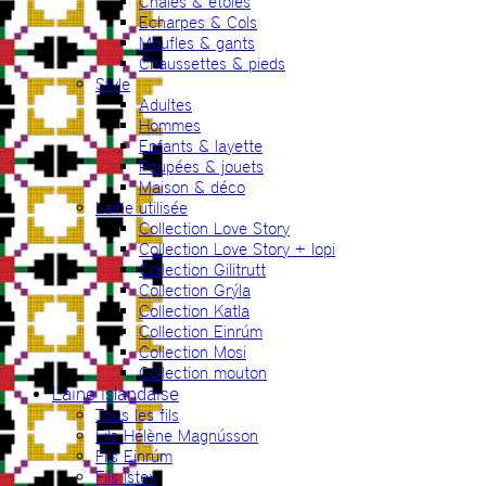
Châles & étoles
Echarpes & Cols
Moufles & gants
Chaussettes & pieds
Style
Adultes
Hommes
Enfants & layette
Poupées & jouets
Maison & déco
Laine utilisée
Collection Love Story
Collection Love Story + lopi
Collection Gilitrutt
Collection Grýla
Collection Katla
Collection Einrúm
Collection Mosi
Collection mouton
Laine islandaise
Tous les fils
Fils Hélène Magnússon
Fils Einrúm
Fils Ístex