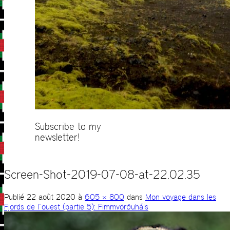
Subscribe to my
newsletter!
Screen-Shot-2019-07-08-at-22.02.35
Publié
22 août 2020
à
605 × 800
dans
Mon voyage dans les
Fjords de l´ouest (partie 5): Fimmvörðuháls