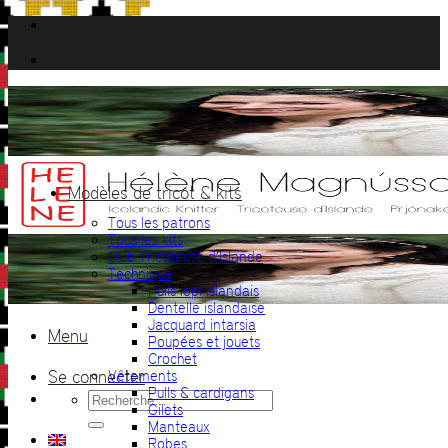
Passer
au
contenu
Modèles de tricot & kits
Tous les patrons
Tous les kits
Club Tricoteuse d’Islande
Technique
Pulls lopi islandais
Dentelle islandaise
Jacquard intarsia
Menu
Poupées et jouets
Crochet
Se connecter
Vêtements
Pulls & cardigans
Recherche
Gilets
pour :
Manteaux
Robes