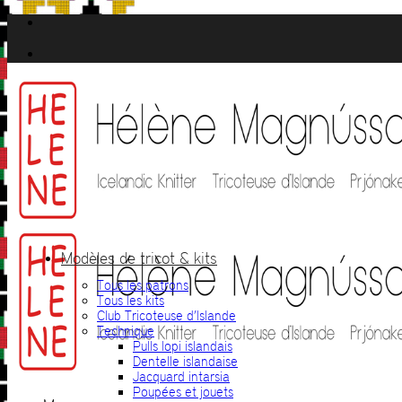
Passer
au
contenu
Modèles de tricot & kits
Tous les patrons
Tous les kits
Club Tricoteuse d’Islande
Technique
Pulls lopi islandais
Dentelle islandaise
Jacquard intarsia
Poupées et jouets