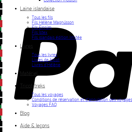
Laine islandaise
Tous les fils
Fils Hélène Magnússon
Fils Einrúm
Fils Ístex
Fils islandais édition limitée
Livres
Tous les livres
Livres de tricot
Livres d’Hélène
Matériel
Tricot-treks
Tous les voyages
Conditions de réservation et d’annulation des voyage
Voyages FAQ
Blog
Aide & leçons