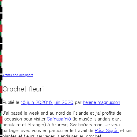
Artists and designers
Crochet fleuri
Publié le
16 juin 2020
16 juin 2020
par
helene magnusson
J’ai passé le week-end au nord de l’Islande et j’ai profité de
l’occasion pour visiter
Safnasafnið
(le musée islandais d’art
populaire et étranger) à Akureyri, Svalbaðarströnd. Je veux
partager avec vous en particulier le travail de
Rósa Sígrún
et ses
plantes et fleurs sauvages islandaises au crochet.