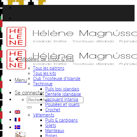
Passer
au
contenu
Modèles de tricot & kits
Tous les patrons
Tous les kits
Club Tricoteuse d’Islande
Menu
Technique
Pulls lopi islandais
Se connecter
Dentelle islandaise
Recherche
Jacquard intarsia
pour :
Poupées et jouets
Crochet
Vêtements
Pulls & cardigans
Gilets
Manteaux
Robes