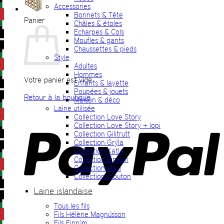
Accessories
Bonnets & Tête
Panier
Châles & étoles
Echarpes & Cols
Moufles & gants
Chaussettes & pieds
Style
Adultes
Hommes
Votre panier est vide.
Enfants & layette
Poupées & jouets
Retour à la boutique
Maison & déco
Laine utilisée
P
Collection Love Story
Collection Love Story + lopi
Collection Gilitrutt
Collection Grýla
Collection Katla
Collection Einrúm
Collection Mosi
Collection mouton
Laine islandaise
Tous les fils
V
Fils Hélène Magnússon
Fils Einrúm