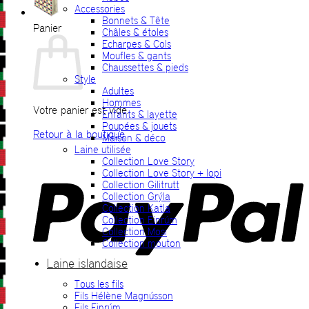
Accessories
Bonnets & Tête
Panier
Châles & étoles
Echarpes & Cols
Moufles & gants
Chaussettes & pieds
Style
Adultes
Hommes
Votre panier est vide.
Enfants & layette
Poupées & jouets
Retour à la boutique
Maison & déco
Laine utilisée
P
Collection Love Story
Collection Love Story + lopi
Collection Gilitrutt
Collection Grýla
Collection Katla
Collection Einrúm
Collection Mosi
Collection mouton
Laine islandaise
Tous les fils
V
Fils Hélène Magnússon
Fils Einrúm