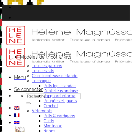
Passer
au
contenu
Modèles de tricot & kits
Tous les patrons
Tous les kits
Club Tricoteuse d’Islande
Menu
Technique
Pulls lopi islandais
Se connecter
Dentelle islandaise
Recherche
Jacquard intarsia
pour :
Poupées et jouets
Crochet
Vêtements
Pulls & cardigans
Gilets
Manteaux
Robes