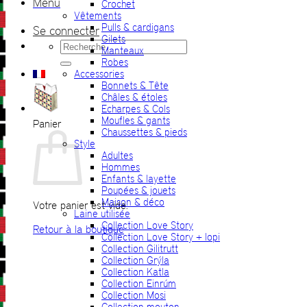
Menu
Crochet
Vêtements
Pulls & cardigans
Se connecter
Gilets
Recherche
Manteaux
pour :
Robes
Accessories
Bonnets & Tête
Châles & étoles
Echarpes & Cols
Moufles & gants
Panier
Chaussettes & pieds
Style
Adultes
Hommes
Enfants & layette
Poupées & jouets
Maison & déco
Votre panier est vide.
Laine utilisée
Collection Love Story
Retour à la boutique
Collection Love Story + lopi
Collection Gilitrutt
Collection Grýla
Collection Katla
Collection Einrúm
Collection Mosi
Collection mouton