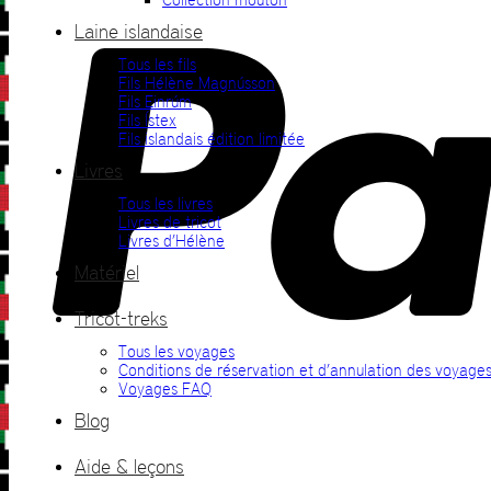
Laine islandaise
Tous les fils
Fils Hélène Magnússon
Fils Einrúm
Fils Ístex
Fils islandais édition limitée
Livres
Tous les livres
Livres de tricot
Livres d’Hélène
Matériel
Tricot-treks
Tous les voyages
Conditions de réservation et d’annulation des voyage
Voyages FAQ
Blog
Aide & leçons