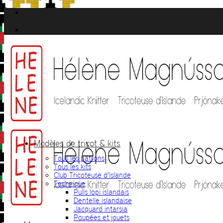
Passer
au
contenu
Modèles de tricot & kits
Tous les patrons
Tous les kits
Club Tricoteuse d’Islande
Technique
Pulls lopi islandais
Dentelle islandaise
Jacquard intarsia
Poupées et jouets