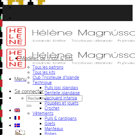
Passer
au
contenu
Modèles de tricot & kits
Tous les patrons
Tous les kits
Club Tricoteuse d’Islande
Menu
Technique
Pulls lopi islandais
Se connecter
Dentelle islandaise
Recherche
Jacquard intarsia
pour :
Poupées et jouets
Crochet
Vêtements
Pulls & cardigans
Gilets
Manteaux
Robes