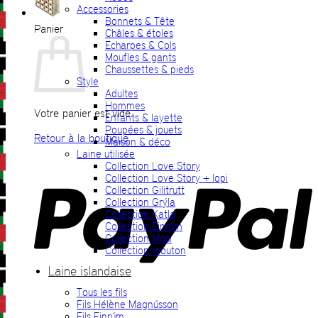
Accessories
Bonnets & Tête
Panier
Châles & étoles
Echarpes & Cols
Moufles & gants
Chaussettes & pieds
Style
Adultes
Hommes
Votre panier est vide.
Enfants & layette
Poupées & jouets
Retour à la boutique
Maison & déco
Laine utilisée
P
Collection Love Story
Collection Love Story + lopi
Collection Gilitrutt
Collection Grýla
Collection Katla
Collection Einrúm
Collection Mosi
Collection mouton
Laine islandaise
Tous les fils
V
Fils Hélène Magnússon
Fils Einrúm