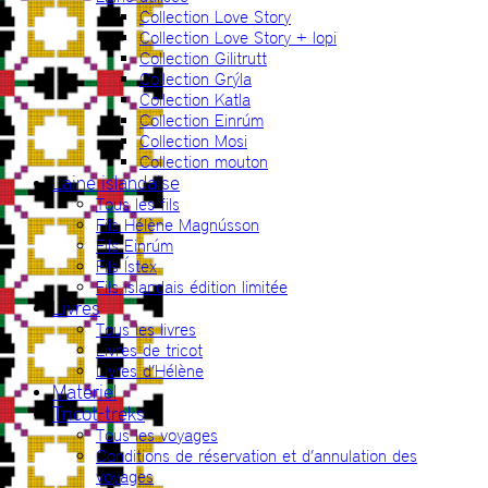
Collection Love Story
Collection Love Story + lopi
Collection Gilitrutt
Collection Grýla
Collection Katla
Collection Einrúm
Collection Mosi
Collection mouton
Laine islandaise
Tous les fils
Fils Hélène Magnússon
Fils Einrúm
Fils Ístex
Fils islandais édition limitée
Livres
Tous les livres
Livres de tricot
Livres d’Hélène
Matériel
Tricot-treks
Tous les voyages
Conditions de réservation et d’annulation des
voyages