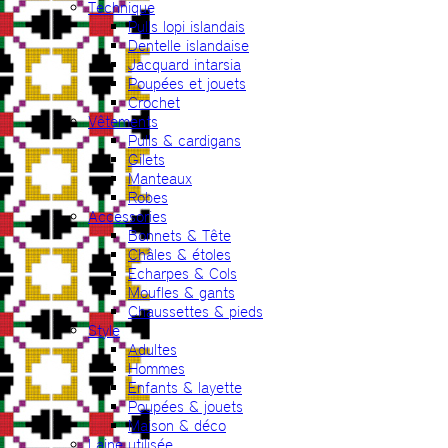
Technique
Pulls lopi islandais
Dentelle islandaise
Jacquard intarsia
Poupées et jouets
Crochet
Vêtements
Pulls & cardigans
Gilets
Manteaux
Robes
Accessories
Bonnets & Tête
Châles & étoles
Echarpes & Cols
Moufles & gants
Chaussettes & pieds
Style
Adultes
Hommes
Enfants & layette
Poupées & jouets
Maison & déco
Laine utilisée