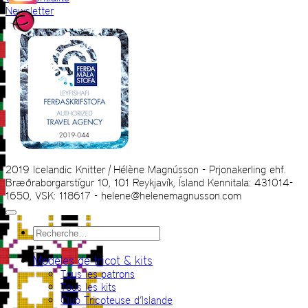
Newsletter
2019 Icelandic Knitter | Hélène Magnússon - Prjonakerling ehf.
Bræðraborgarstígur 10, 101 Reykjavík, Ísland Kennitala: 431014-
1650, VSK: 118617 - helene@helenemagnusson.com
Recherche
pour :
Modèles de tricot & kits
Tous les patrons
Tous les kits
Club Tricoteuse d’Islande