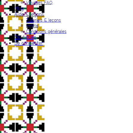
Voyages FAQ
Blog
Aide & leçons
Tutoriels & leçons
Errata
Conditions générales
Boutiques
Se connecter