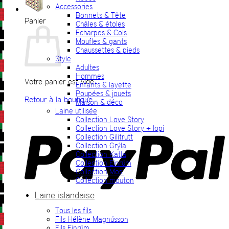
Accessories
Bonnets & Tête
Panier
Châles & étoles
Echarpes & Cols
Moufles & gants
Chaussettes & pieds
Style
Adultes
Hommes
Votre panier est vide.
Enfants & layette
Poupées & jouets
Retour à la boutique
Maison & déco
Laine utilisée
P
Collection Love Story
Collection Love Story + lopi
Collection Gilitrutt
Collection Grýla
Collection Katla
Collection Einrúm
Collection Mosi
Collection mouton
Laine islandaise
Tous les fils
V
Fils Hélène Magnússon
Fils Einrúm