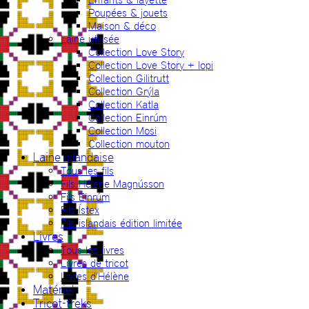
Poupées & jouets
Maison & déco
Laine utilisée
Collection Love Story
Collection Love Story + lopi
Collection Gilitrutt
Collection Grýla
Collection Katla
Collection Einrúm
Collection Mosi
Collection mouton
Laine islandaise
Tous les fils
Fils Hélène Magnússon
Fils Einrúm
Fils Ístex
Fils islandais édition limitée
Livres
Tous les livres
Livres de tricot
Livres d’Hélène
Matériel
Tricot-treks