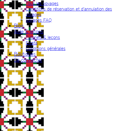
Tous les voyages
Conditions de réservation et d’annulation des
voyages
Voyages FAQ
Blog
Aide & leçons
Tutoriels & leçons
Errata
Conditions générales
Boutiques
Se connecter