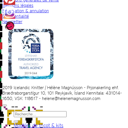
Mentions légales
Réservation & annulation
Confidentialité
Newsletter
2019 Icelandic Knitter | Hélène Magnússon - Prjonakerling ehf.
Bræðraborgarstígur 10, 101 Reykjavík, Ísland Kennitala: 431014-
1650, VSK: 118617 - helene@helenemagnusson.com
Recherche
pour :
Modèles de tricot & kits