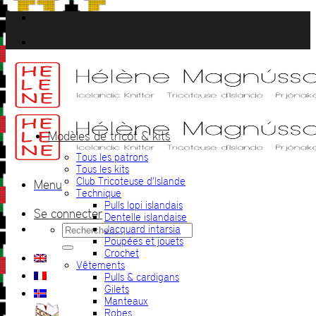
Passer
au
contenu
Modèles de tricot & kits
Tous les patrons
Tous les kits
Club Tricoteuse d’Islande
Menu
Technique
Pulls lopi islandais
Se connecter
Dentelle islandaise
Recherche
Jacquard intarsia
pour :
Poupées et jouets
Crochet
Vêtements
Pulls & cardigans
Gilets
Manteaux
Robes