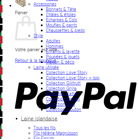
Accessories
Bonnets & Tête
Panier
Châles & étoles
Echarpes & Cols
Moufles & gants
Chaussettes & pieds
Style
Adultes
Hommes
Votre panier est vide.
Enfants & layette
Poupées & jouets
Retour à la boutique
Maison & déco
Laine utilisée
P
Collection Love Story
Collection Love Story + lopi
Collection Gilitrutt
Collection Grýla
Collection Katla
Collection Einrúm
Collection Mosi
Collection mouton
Laine islandaise
Tous les fils
V
Fils Hélène Magnússon
Fils Einrúm