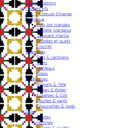
Tous les patrons
Tous les kits
Club Tricoteuse d’Islande
Technique
Pulls lopi islandais
Dentelle islandaise
Jacquard intarsia
Poupées et jouets
Crochet
Vêtements
Pulls & cardigans
Gilets
Manteaux
Robes
Accessories
Bonnets & Tête
Châles & étoles
Echarpes & Cols
Moufles & gants
Chaussettes & pieds
Style
Adultes
Hommes
Enfants & layette