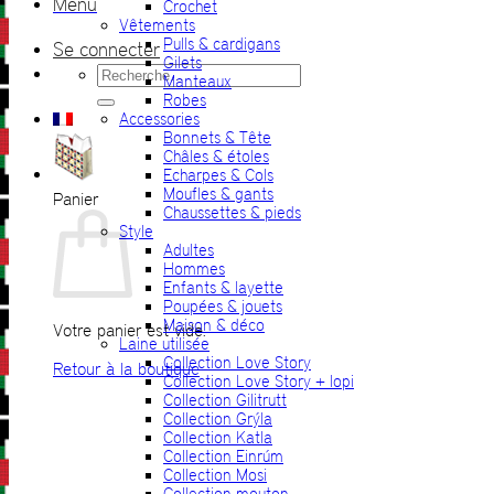
Menu
Crochet
Vêtements
Pulls & cardigans
Se connecter
Gilets
Recherche
Manteaux
pour :
Robes
Accessories
Bonnets & Tête
Châles & étoles
Echarpes & Cols
Moufles & gants
Panier
Chaussettes & pieds
Style
Adultes
Hommes
Enfants & layette
Poupées & jouets
Maison & déco
Votre panier est vide.
Laine utilisée
Collection Love Story
Retour à la boutique
Collection Love Story + lopi
Collection Gilitrutt
Collection Grýla
Collection Katla
Collection Einrúm
Collection Mosi
Collection mouton