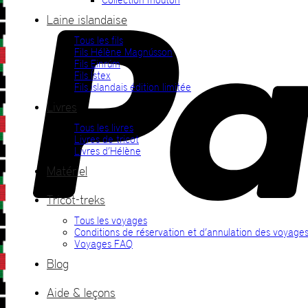
Laine islandaise
Tous les fils
Fils Hélène Magnússon
Fils Einrúm
Fils Ístex
Fils islandais édition limitée
Livres
Tous les livres
Livres de tricot
Livres d’Hélène
Matériel
Tricot-treks
Tous les voyages
Conditions de réservation et d’annulation des voyage
Voyages FAQ
Blog
Aide & leçons