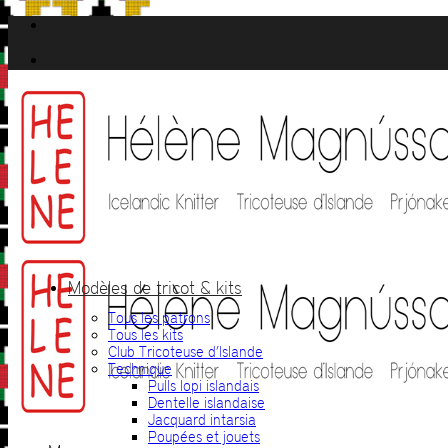
Passer
au
contenu
Modèles de tricot & kits
Tous les patrons
Tous les kits
Club Tricoteuse d’Islande
Technique
Pulls lopi islandais
Dentelle islandaise
Jacquard intarsia
Poupées et jouets