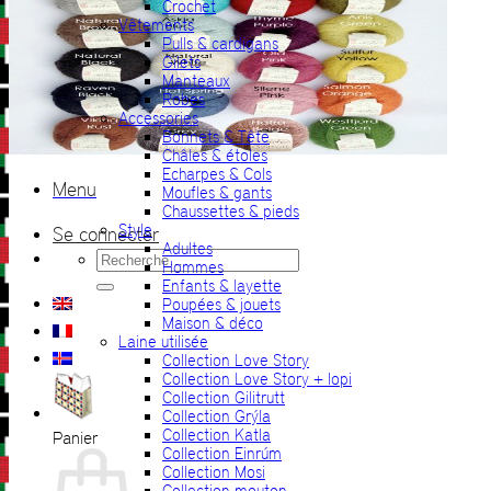
Crochet
Vêtements
Pulls & cardigans
Gilets
Manteaux
Robes
Accessories
Bonnets & Tête
Châles & étoles
Echarpes & Cols
Menu
Moufles & gants
Chaussettes & pieds
Style
Se connecter
Adultes
Recherche
Hommes
pour :
Enfants & layette
Poupées & jouets
Maison & déco
Laine utilisée
Collection Love Story
Collection Love Story + lopi
Collection Gilitrutt
Collection Grýla
Collection Katla
Panier
Collection Einrúm
Collection Mosi
Collection mouton