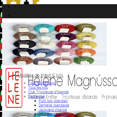
Passer
au
contenu
Modèles de tricot & kits
Tous les patrons
Tous les kits
Club Tricoteuse d’Islande
Technique
Pulls lopi islandais
Dentelle islandaise
Jacquard intarsia
Poupées et jouets