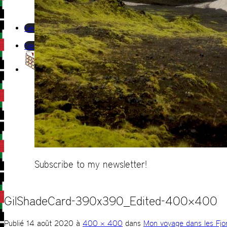
Newsletter
Newsletter
Subscribe to my newsletter!
GilShadeCard-390x390_Edited-400×400
Publié
14 août 2020
à
400 × 400
dans
Mon voyage dans les Fjord