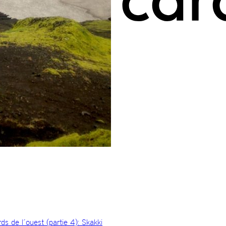
s de l´ouest (partie 4): Skakki