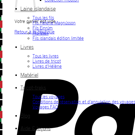
Laine islandaise
Tous les fils
Votre panier est vide.
Fils Hélène Magnússon
Fils Einrúm
Retour à la boutique
Fils Ístex
Fils islandais édition limitée
Livres
Tous les livres
Livres de tricot
Livres d’Hélène
Matériel
Tricot-treks
Tous les voyages
Conditions de réservation et d’annulation des voyage
Voyages FAQ
Blog
Aide & leçons