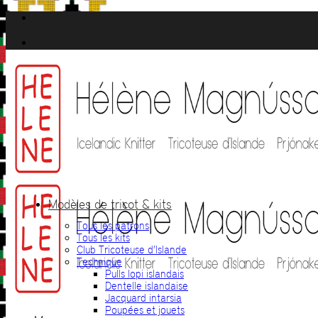
Passer
au
contenu
Modèles de tricot & kits
Tous les patrons
Tous les kits
Club Tricoteuse d’Islande
Technique
Pulls lopi islandais
Dentelle islandaise
Jacquard intarsia
Poupées et jouets