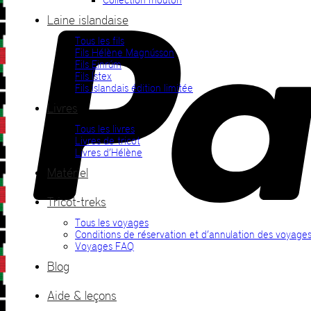
Laine islandaise
Tous les fils
Fils Hélène Magnússon
Fils Einrúm
Fils Ístex
Fils islandais édition limitée
Livres
Tous les livres
Livres de tricot
Livres d’Hélène
Matériel
Tricot-treks
Tous les voyages
Conditions de réservation et d’annulation des voyage
Voyages FAQ
Blog
Aide & leçons