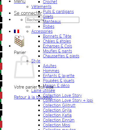
Menu
Crochet
Vêtements
Pulls & cardigans
Se connecter
Gilets
Recherche
Manteaux
pour :
Robes
Accessories
Bonnets & Tête
Châles & étoles
Echarpes & Cols
Moufles & gants
Panier
Chaussettes & pieds
Style
Adultes
Hommes
Enfants & layette
Poupées & jouets
Maison & déco
Votre panier est vide.
Laine utilisée
Collection Love Story
Retour à la boutique
Collection Love Story + lopi
Collection Gilitrutt
Collection Grýla
Collection Katla
Collection Einrúm
Collection Mosi
Collection mouton