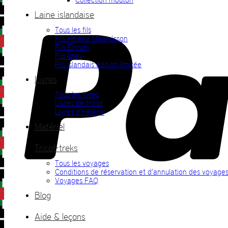
Laine islandaise
Tous les fils
Fils Hélène Magnússon
Fils Einrúm
Fils Ístex
Fils islandais édition limitée
Livres
Tous les livres
Livres de tricot
Livres d’Hélène
Matériel
Tricot-treks
Tous les voyages
Conditions de réservation et d’annulation des voyage
Voyages FAQ
Blog
Aide & leçons