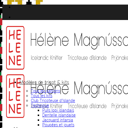
Passer
au
contenu
Modèles de tricot & kits
Tous les patrons
Tous les kits
Club Tricoteuse d’Islande
Technique
Pulls lopi islandais
Dentelle islandaise
Jacquard intarsia
Poupées et jouets