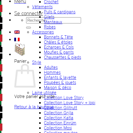
Menu
Crochet
Vêtements
Pulls & cardigans
Se connecter
Gilets
Recherche
Manteaux
pour :
Robes
Accessories
Bonnets & Tête
Châles & étoles
Echarpes & Cols
Moufles & gants
Chaussettes & pieds
Panier
Style
Adultes
Hommes
Enfants & layette
Poupées & jouets
Maison & déco
Laine utilisée
Votre panier est vide.
Collection Love Story
Collection Love Story + lopi
Retour à la boutique
Collection Gilitrutt
Collection Grýla
Collection Katla
Collection Einrúm
Collection Mosi
Collection mouton