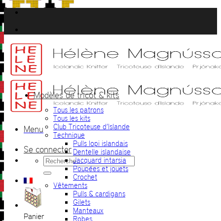
Passer
au
contenu
Modèles de tricot & kits
Tous les patrons
Tous les kits
Club Tricoteuse d’Islande
Menu
Technique
Pulls lopi islandais
Se connecter
Dentelle islandaise
Recherche
Jacquard intarsia
pour :
Poupées et jouets
Crochet
Vêtements
Pulls & cardigans
Gilets
Manteaux
Panier
Robes