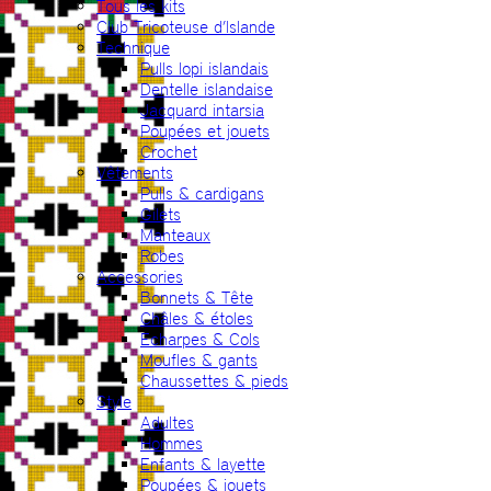
Tous les kits
Club Tricoteuse d’Islande
Technique
Pulls lopi islandais
Dentelle islandaise
Jacquard intarsia
Poupées et jouets
Crochet
Vêtements
Pulls & cardigans
Gilets
Manteaux
Robes
Accessories
Bonnets & Tête
Châles & étoles
Echarpes & Cols
Moufles & gants
Chaussettes & pieds
Style
Adultes
Hommes
Enfants & layette
Poupées & jouets