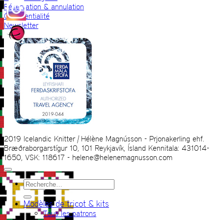
Réservation & annulation
Confidentialité
Newsletter
2019 Icelandic Knitter | Hélène Magnússon - Prjonakerling ehf.
Bræðraborgarstígur 10, 101 Reykjavík, Ísland Kennitala: 431014-
1650, VSK: 118617 - helene@helenemagnusson.com
Recherche
pour :
Modèles de tricot & kits
Tous les patrons