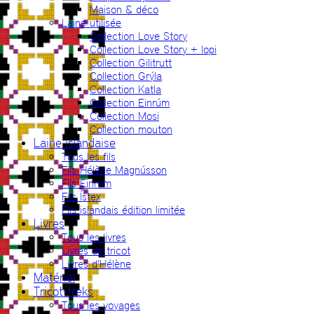
Maison & déco
Laine utilisée
Collection Love Story
Collection Love Story + lopi
Collection Gilitrutt
Collection Grýla
Collection Katla
Collection Einrúm
Collection Mosi
Collection mouton
Laine islandaise
Tous les fils
Fils Hélène Magnússon
Fils Einrúm
Fils Ístex
Fils islandais édition limitée
Livres
Tous les livres
Livres de tricot
Livres d’Hélène
Matériel
Tricot-treks
Tous les voyages