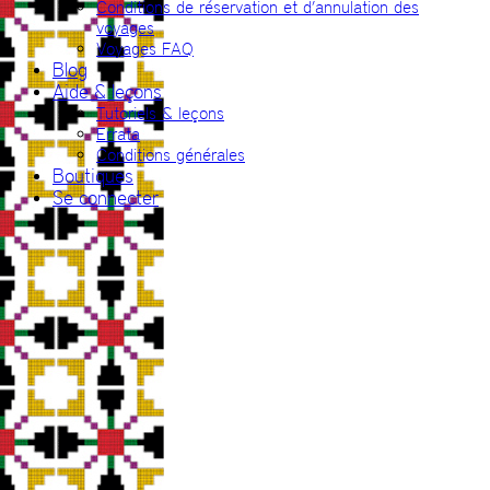
Conditions de réservation et d’annulation des
voyages
Voyages FAQ
Blog
Aide & leçons
Tutoriels & leçons
Errata
Conditions générales
Boutiques
Se connecter