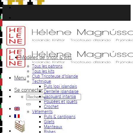
Passer
au
contenu
Modèles de tricot & kits
Tous les patrons
Tous les kits
Club Tricoteuse d’Islande
Menu
Technique
Pulls lopi islandais
Se connecter
Dentelle islandaise
Recherche
Jacquard intarsia
pour :
Poupées et jouets
Crochet
Vêtements
Pulls & cardigans
Gilets
Manteaux
Robes