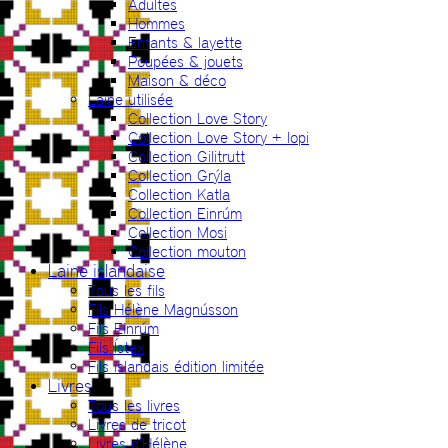
Adultes
Hommes
Enfants & layette
Poupées & jouets
Maison & déco
Laine utilisée
Collection Love Story
Collection Love Story + lopi
Collection Gilitrutt
Collection Grýla
Collection Katla
Collection Einrúm
Collection Mosi
Collection mouton
Laine islandaise
Tous les fils
Fils Hélène Magnússon
Fils Einrúm
Fils Ístex
Fils islandais édition limitée
Livres
Tous les livres
Livres de tricot
Livres d’Hélène