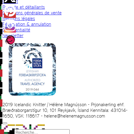
Contact
Revente et détaillants
Conditions générales de vente
Mentions légales
Réservation & annulation
Confidentialité
Newsletter
2019 Icelandic Knitter | Hélène Magnússon - Prjonakerling ehf.
Bræðraborgarstígur 10, 101 Reykjavík, Ísland Kennitala: 431014-
1650, VSK: 118617 - helene@helenemagnusson.com
Recherche