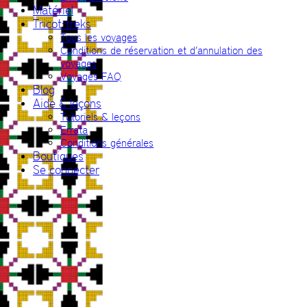
Matériel
Tricot-treks
Tous les voyages
Conditions de réservation et d’annulation des
voyages
Voyages FAQ
Blog
Aide & leçons
Tutoriels & leçons
Errata
Conditions générales
Boutiques
Se connecter