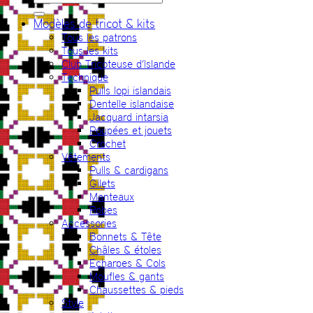
pour :
Modèles de tricot & kits
Tous les patrons
Tous les kits
Club Tricoteuse d’Islande
Technique
Pulls lopi islandais
Dentelle islandaise
Jacquard intarsia
Poupées et jouets
Crochet
Vêtements
Pulls & cardigans
Gilets
Manteaux
Robes
Accessories
Bonnets & Tête
Châles & étoles
Echarpes & Cols
Moufles & gants
Chaussettes & pieds
Style