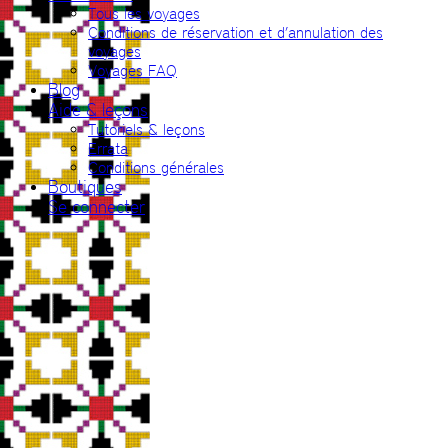
Tous les voyages
Conditions de réservation et d’annulation des
voyages
Voyages FAQ
Blog
Aide & leçons
Tutoriels & leçons
Errata
Conditions générales
Boutiques
Se connecter