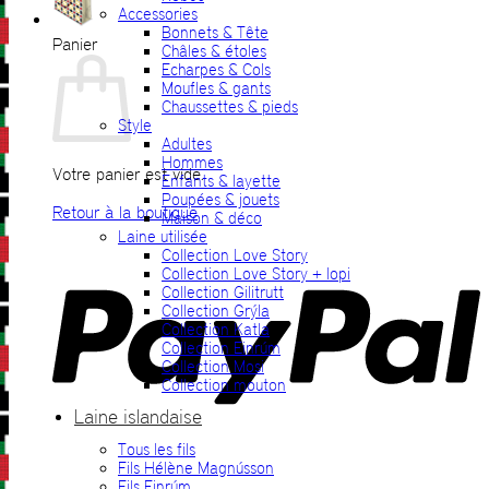
Accessories
Bonnets & Tête
Panier
Châles & étoles
Echarpes & Cols
Moufles & gants
Chaussettes & pieds
Style
Adultes
Hommes
Votre panier est vide.
Enfants & layette
Poupées & jouets
Retour à la boutique
Maison & déco
Laine utilisée
P
Collection Love Story
Collection Love Story + lopi
Collection Gilitrutt
Collection Grýla
Collection Katla
Collection Einrúm
Collection Mosi
Collection mouton
Laine islandaise
Tous les fils
V
Fils Hélène Magnússon
Fils Einrúm