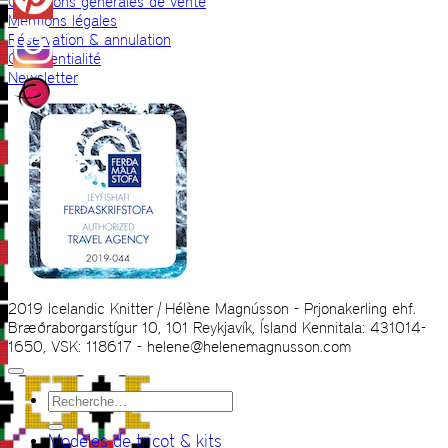
Conditions générales de vente
Mentions légales
Réservation & annulation
Confidentialité
Newsletter
2019 Icelandic Knitter | Hélène Magnússon - Prjonakerling ehf.
Bræðraborgarstígur 10, 101 Reykjavík, Ísland Kennitala: 431014-
1650, VSK: 118617 - helene@helenemagnusson.com
Recherche
pour :
Modèles de tricot & kits