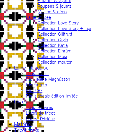
Enfants & layette
Poupées & jouets
Maison & déco
Laine utilisée
Collection Love Story
Collection Love Story + lopi
Collection Gilitrutt
Collection Grýla
Collection Katla
Collection Einrúm
Collection Mosi
Collection mouton
Laine islandaise
Tous les fils
Fils Hélène Magnússon
Fils Einrúm
Fils Ístex
Fils islandais édition limitée
Livres
Tous les livres
Livres de tricot
Livres d’Hélène
Matériel
Tricot-treks