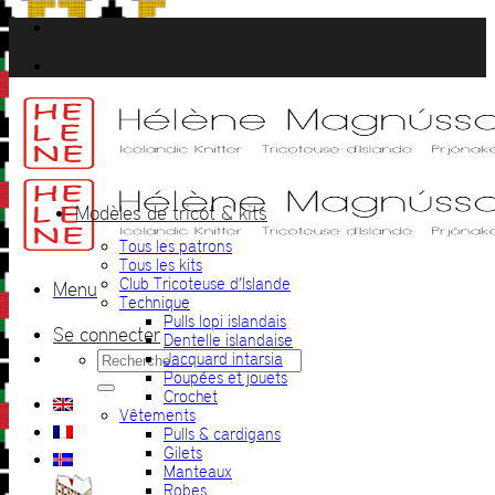
Passer
au
contenu
Modèles de tricot & kits
Tous les patrons
Tous les kits
Club Tricoteuse d’Islande
Menu
Technique
Pulls lopi islandais
Se connecter
Dentelle islandaise
Recherche
Jacquard intarsia
pour :
Poupées et jouets
Crochet
Vêtements
Pulls & cardigans
Gilets
Manteaux
Robes