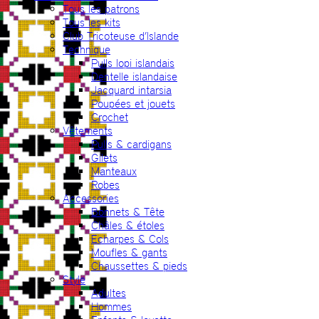
Tous les patrons
Tous les kits
Club Tricoteuse d’Islande
Technique
Pulls lopi islandais
Dentelle islandaise
Jacquard intarsia
Poupées et jouets
Crochet
Vêtements
Pulls & cardigans
Gilets
Manteaux
Robes
Accessories
Bonnets & Tête
Châles & étoles
Echarpes & Cols
Moufles & gants
Chaussettes & pieds
Style
Adultes
Hommes