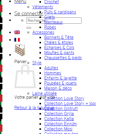
Menu
Crochet
Vêtements
Pulls & cardigans
Se connecter
Gilets
Recherche
Manteaux
pour :
Robes
Accessories
Bonnets & Tête
Châles & étoles
Echarpes & Cols
Moufles & gants
Chaussettes & pieds
Panier
Style
Adultes
Hommes
Enfants & layette
Poupées & jouets
Maison & déco
Laine utilisée
Votre panier est vide.
Collection Love Story
Collection Love Story + lopi
Retour à la boutique
Collection Gilitrutt
Collection Grýla
Collection Katla
Collection Einrúm
Collection Mosi
Collection mouton