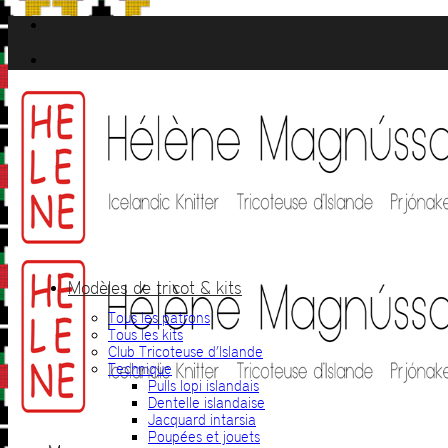
Passer
au
contenu
Modèles de tricot & kits
Tous les patrons
Tous les kits
Club Tricoteuse d’Islande
Technique
Pulls lopi islandais
Dentelle islandaise
Jacquard intarsia
Poupées et jouets