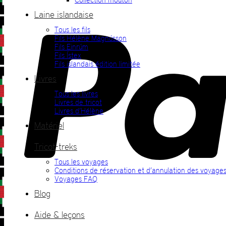
Laine islandaise
Tous les fils
Fils Hélène Magnússon
Fils Einrúm
Fils Ístex
Fils islandais édition limitée
Livres
Tous les livres
Livres de tricot
Livres d’Hélène
Matériel
Tricot-treks
Tous les voyages
Conditions de réservation et d’annulation des voyage
Voyages FAQ
Blog
Aide & leçons