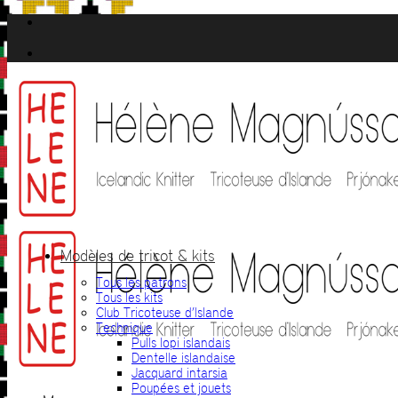
Passer
au
contenu
Modèles de tricot & kits
Tous les patrons
Tous les kits
Club Tricoteuse d’Islande
Technique
Pulls lopi islandais
Dentelle islandaise
Jacquard intarsia
Poupées et jouets