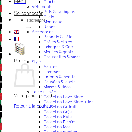
Menu
Crochet
Vêtements
Pulls & cardigans
Se connecter
Gilets
Recherche
Manteaux
pour :
Robes
Accessories
Bonnets & Tête
Châles & étoles
Echarpes & Cols
Moufles & gants
Chaussettes & pieds
Panier
Style
Adultes
Hommes
Enfants & layette
Poupées & jouets
Maison & déco
Laine utilisée
Votre panier est vide.
Collection Love Story
Collection Love Story + lopi
Retour à la boutique
Collection Gilitrutt
Collection Grýla
Collection Katla
Collection Einrúm
Collection Mosi
Collection mouton