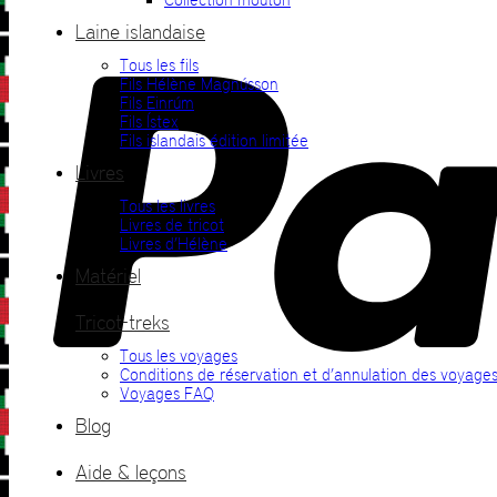
Laine islandaise
Tous les fils
Fils Hélène Magnússon
Fils Einrúm
Fils Ístex
Fils islandais édition limitée
Livres
Tous les livres
Livres de tricot
Livres d’Hélène
Matériel
Tricot-treks
Tous les voyages
Conditions de réservation et d’annulation des voyage
Voyages FAQ
Blog
Aide & leçons