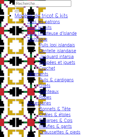
Recherche
pour :
Modèles de tricot & kits
Tous les patrons
Tous les kits
Club Tricoteuse d’Islande
Technique
Pulls lopi islandais
Dentelle islandaise
Jacquard intarsia
Poupées et jouets
Crochet
Vêtements
Pulls & cardigans
Gilets
Manteaux
Robes
Accessories
Bonnets & Tête
Châles & étoles
Echarpes & Cols
Moufles & gants
Chaussettes & pieds