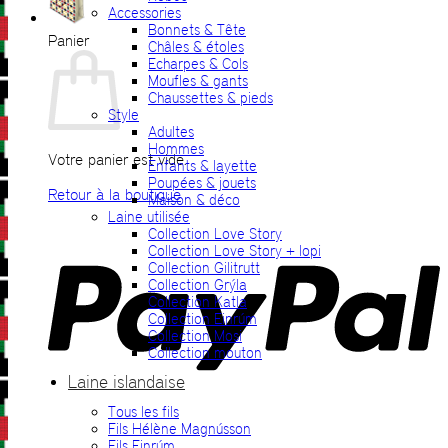
Accessories
Bonnets & Tête
Panier
Châles & étoles
Echarpes & Cols
Moufles & gants
Chaussettes & pieds
Style
Adultes
Hommes
Votre panier est vide.
Enfants & layette
Poupées & jouets
Retour à la boutique
Maison & déco
Laine utilisée
P
Collection Love Story
Collection Love Story + lopi
Collection Gilitrutt
Collection Grýla
Collection Katla
Collection Einrúm
Collection Mosi
Collection mouton
Laine islandaise
Tous les fils
V
Fils Hélène Magnússon
Fils Einrúm