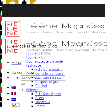
Passer
au
contenu
Modèles de tricot & kits
Tous les patrons
Tous les kits
Club Tricoteuse d’Islande
Menu
Technique
Pulls lopi islandais
Se connecter
Dentelle islandaise
Recherche
Jacquard intarsia
pour :
Poupées et jouets
Crochet
Vêtements
Pulls & cardigans
Gilets
Manteaux
Robes