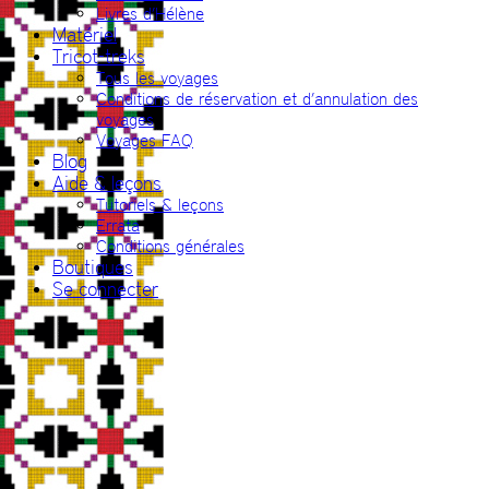
Livres d’Hélène
Matériel
Tricot-treks
Tous les voyages
Conditions de réservation et d’annulation des
voyages
Voyages FAQ
Blog
Aide & leçons
Tutoriels & leçons
Errata
Conditions générales
Boutiques
Se connecter