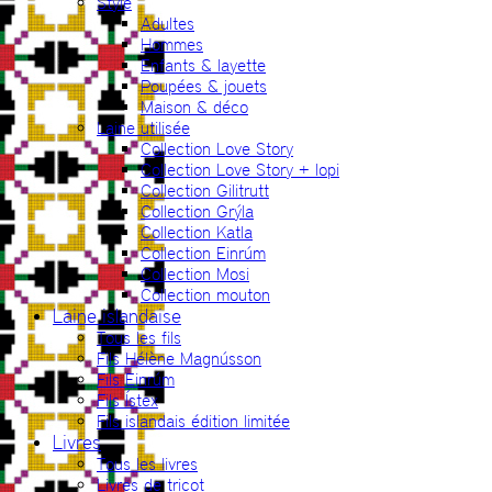
Style
Adultes
Hommes
Enfants & layette
Poupées & jouets
Maison & déco
Laine utilisée
Collection Love Story
Collection Love Story + lopi
Collection Gilitrutt
Collection Grýla
Collection Katla
Collection Einrúm
Collection Mosi
Collection mouton
Laine islandaise
Tous les fils
Fils Hélène Magnússon
Fils Einrúm
Fils Ístex
Fils islandais édition limitée
Livres
Tous les livres
Livres de tricot