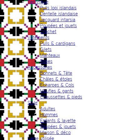
Technique
Pulls lopi islandais
Dentelle islandaise
Jacquard intarsia
Poupées et jouets
Crochet
Vêtements
Pulls & cardigans
Gilets
Manteaux
Robes
Accessories
Bonnets & Tête
Châles & étoles
Echarpes & Cols
Moufles & gants
Chaussettes & pieds
Style
Adultes
Hommes
Enfants & layette
Poupées & jouets
Maison & déco
Laine utilisée