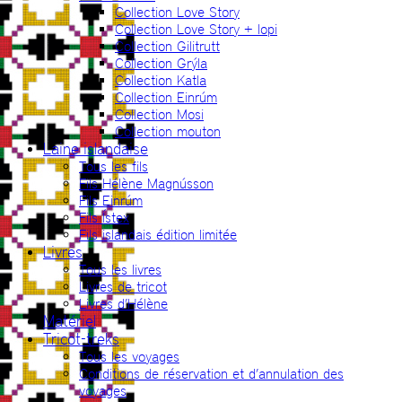
Collection Love Story
Collection Love Story + lopi
Collection Gilitrutt
Collection Grýla
Collection Katla
Collection Einrúm
Collection Mosi
Collection mouton
Laine islandaise
Tous les fils
Fils Hélène Magnússon
Fils Einrúm
Fils Ístex
Fils islandais édition limitée
Livres
Tous les livres
Livres de tricot
Livres d’Hélène
Matériel
Tricot-treks
Tous les voyages
Conditions de réservation et d’annulation des
voyages