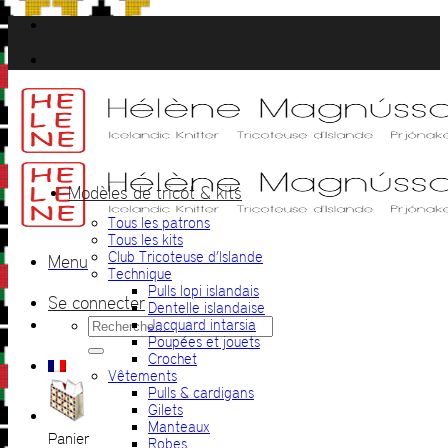
Passer
au
contenu
Modèles de tricot & kits
Tous les patrons
Tous les kits
Club Tricoteuse d’Islande
Menu
Technique
Pulls lopi islandais
Se connecter
Dentelle islandaise
Recherche
Jacquard intarsia
pour :
Poupées et jouets
Crochet
Vêtements
Pulls & cardigans
Gilets
Manteaux
Panier
Robes