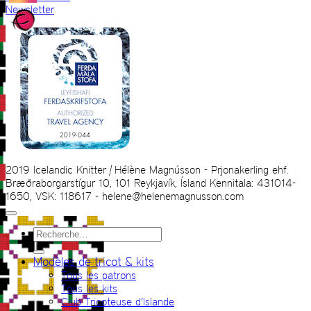
Newsletter
2019 Icelandic Knitter | Hélène Magnússon - Prjonakerling ehf.
Bræðraborgarstígur 10, 101 Reykjavík, Ísland Kennitala: 431014-
1650, VSK: 118617 - helene@helenemagnusson.com
Recherche
pour :
Modèles de tricot & kits
Tous les patrons
Tous les kits
Club Tricoteuse d’Islande