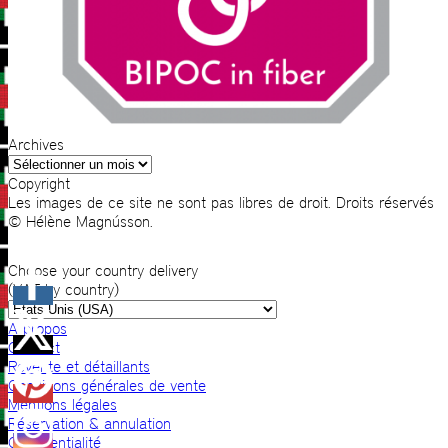
Archives
Archives
Copyright
Les images de ce site ne sont pas libres de droit. Droits réservés
© Hélène Magnússon.
Choose your country delivery
(VAT by country)
A propos
Contact
Revente et détaillants
Conditions générales de vente
Mentions légales
Réservation & annulation
Confidentialité