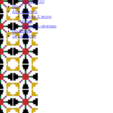
Voyages FAQ
Blog
Aide & leçons
Tutoriels & leçons
Errata
Conditions générales
Boutiques
Se connecter