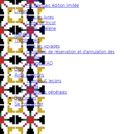
Fils islandais édition limitée
Livres
Tous les livres
Livres de tricot
Livres d’Hélène
Matériel
Tricot-treks
Tous les voyages
Conditions de réservation et d’annulation des
voyages
Voyages FAQ
Blog
Aide & leçons
Tutoriels & leçons
Errata
Conditions générales
Boutiques
Se connecter