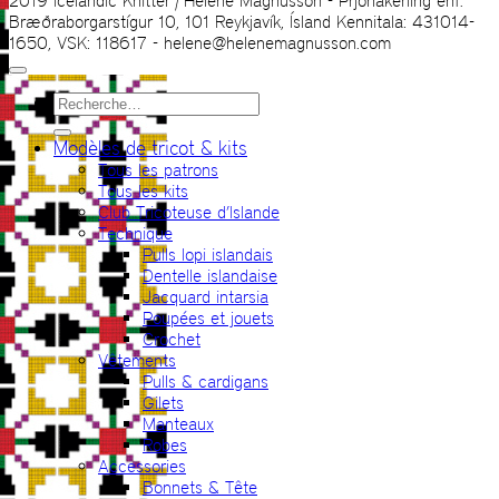
2019 Icelandic Knitter | Hélène Magnússon - Prjonakerling ehf.
Bræðraborgarstígur 10, 101 Reykjavík, Ísland Kennitala: 431014-
1650, VSK: 118617 - helene@helenemagnusson.com
Recherche
pour :
Modèles de tricot & kits
Tous les patrons
Tous les kits
Club Tricoteuse d’Islande
Technique
Pulls lopi islandais
Dentelle islandaise
Jacquard intarsia
Poupées et jouets
Crochet
Vêtements
Pulls & cardigans
Gilets
Manteaux
Robes
Accessories
Bonnets & Tête