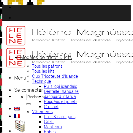
Passer
au
contenu
Modèles de tricot & kits
Tous les patrons
Tous les kits
Club Tricoteuse d’Islande
Menu
Technique
Pulls lopi islandais
Se connecter
Dentelle islandaise
Recherche
Jacquard intarsia
pour :
Poupées et jouets
Crochet
Vêtements
Pulls & cardigans
Gilets
Manteaux
Robes