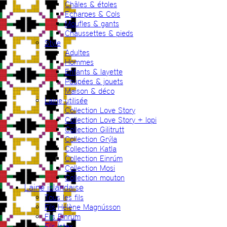
Châles & étoles
Echarpes & Cols
Moufles & gants
Chaussettes & pieds
Style
Adultes
Hommes
Enfants & layette
Poupées & jouets
Maison & déco
Laine utilisée
Collection Love Story
Collection Love Story + lopi
Collection Gilitrutt
Collection Grýla
Collection Katla
Collection Einrúm
Collection Mosi
Collection mouton
Laine islandaise
Tous les fils
Fils Hélène Magnússon
Fils Einrúm
Fils Ístex