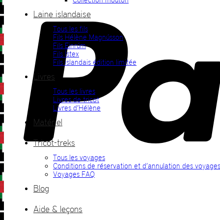
Laine islandaise
Tous les fils
Fils Hélène Magnússon
Fils Einrúm
Fils Ístex
Fils islandais édition limitée
Livres
Tous les livres
Livres de tricot
Livres d’Hélène
Matériel
Tricot-treks
Tous les voyages
Conditions de réservation et d’annulation des voyage
Voyages FAQ
Blog
Aide & leçons