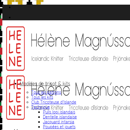
Passer
au
contenu
Modèles de tricot & kits
Tous les patrons
Tous les kits
Club Tricoteuse d’Islande
Technique
Pulls lopi islandais
Dentelle islandaise
Jacquard intarsia
Poupées et jouets