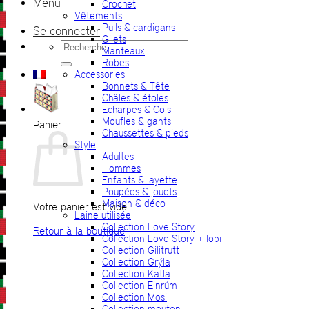
Menu
Crochet
Vêtements
Pulls & cardigans
Se connecter
Gilets
Recherche
Manteaux
pour :
Robes
Accessories
Bonnets & Tête
Châles & étoles
Echarpes & Cols
Moufles & gants
Panier
Chaussettes & pieds
Style
Adultes
Hommes
Enfants & layette
Poupées & jouets
Maison & déco
Votre panier est vide.
Laine utilisée
Collection Love Story
Retour à la boutique
Collection Love Story + lopi
Collection Gilitrutt
Collection Grýla
Collection Katla
Collection Einrúm
Collection Mosi
Collection mouton