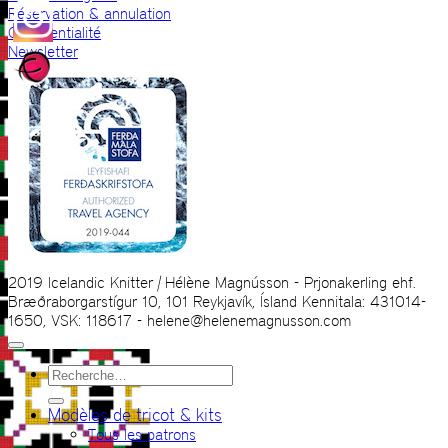
Réservation & annulation
Confidentialité
Newsletter
2019 Icelandic Knitter | Hélène Magnússon - Prjonakerling ehf.
Bræðraborgarstígur 10, 101 Reykjavík, Ísland Kennitala: 431014-
1650, VSK: 118617 - helene@helenemagnusson.com
Recherche
pour :
Modèles de tricot & kits
Tous les patrons