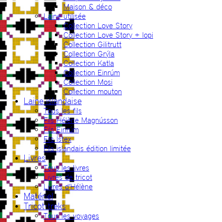
Maison & déco
Laine utilisée
Collection Love Story
Collection Love Story + lopi
Collection Gilitrutt
Collection Grýla
Collection Katla
Collection Einrúm
Collection Mosi
Collection mouton
Laine islandaise
Tous les fils
Fils Hélène Magnússon
Fils Einrúm
Fils Ístex
Fils islandais édition limitée
Livres
Tous les livres
Livres de tricot
Livres d’Hélène
Matériel
Tricot-treks
Tous les voyages