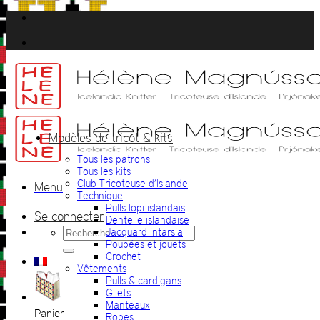
Passer
au
contenu
Modèles de tricot & kits
Tous les patrons
Tous les kits
Club Tricoteuse d’Islande
Menu
Technique
Pulls lopi islandais
Se connecter
Dentelle islandaise
Recherche
Jacquard intarsia
pour :
Poupées et jouets
Crochet
Vêtements
Pulls & cardigans
Gilets
Manteaux
Panier
Robes