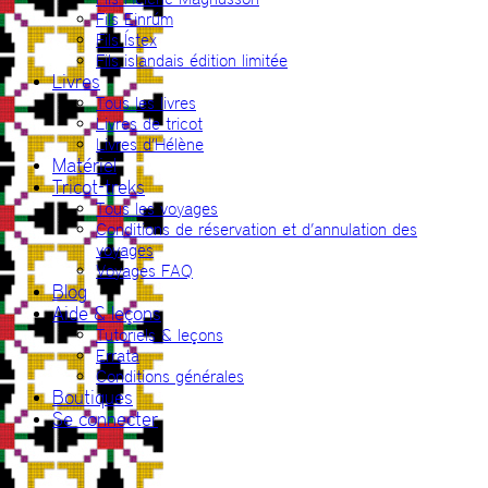
Fils Einrúm
Fils Ístex
Fils islandais édition limitée
Livres
Tous les livres
Livres de tricot
Livres d’Hélène
Matériel
Tricot-treks
Tous les voyages
Conditions de réservation et d’annulation des
voyages
Voyages FAQ
Blog
Aide & leçons
Tutoriels & leçons
Errata
Conditions générales
Boutiques
Se connecter