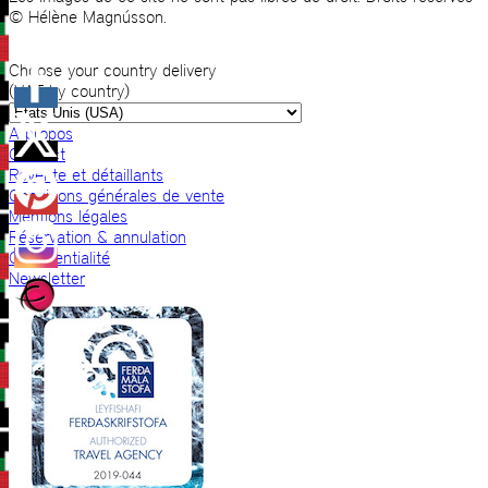
© Hélène Magnússon.
Choose your country delivery
(VAT by country)
A propos
Contact
Revente et détaillants
Conditions générales de vente
Mentions légales
Réservation & annulation
Confidentialité
Newsletter