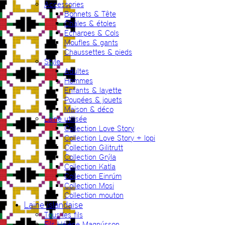
Accessories
Bonnets & Tête
Châles & étoles
Echarpes & Cols
Moufles & gants
Chaussettes & pieds
Style
Adultes
Hommes
Enfants & layette
Poupées & jouets
Maison & déco
Laine utilisée
Collection Love Story
Collection Love Story + lopi
Collection Gilitrutt
Collection Grýla
Collection Katla
Collection Einrúm
Collection Mosi
Collection mouton
Laine islandaise
Tous les fils
Fils Hélène Magnússon