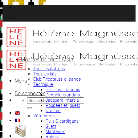
Passer
au
contenu
Modèles de tricot & kits
Tous les patrons
Tous les kits
Club Tricoteuse d’Islande
Menu
Technique
Pulls lopi islandais
Se connecter
Dentelle islandaise
Recherche
Jacquard intarsia
pour :
Poupées et jouets
Crochet
Vêtements
Pulls & cardigans
Gilets
Manteaux
Robes