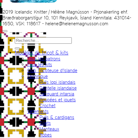
2019 Icelandic Knitter | Hélène Magnússon - Prjonakerling ehf.
Bræðraborgarstígur 10, 101 Reykjavík, Ísland Kennitala: 431014-
1650, VSK: 118617 - helene@helenemagnusson.com
Recherche
pour :
Modèles de tricot & kits
Tous les patrons
Tous les kits
Club Tricoteuse d’Islande
Technique
Pulls lopi islandais
Dentelle islandaise
Jacquard intarsia
Poupées et jouets
Crochet
Vêtements
Pulls & cardigans
Gilets
Manteaux
Robes