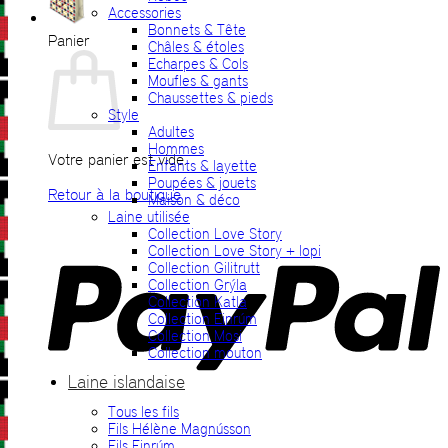
Accessories
Bonnets & Tête
Panier
Châles & étoles
Echarpes & Cols
Moufles & gants
Chaussettes & pieds
Style
Adultes
Hommes
Votre panier est vide.
Enfants & layette
Poupées & jouets
Retour à la boutique
Maison & déco
Laine utilisée
P
Collection Love Story
Collection Love Story + lopi
Collection Gilitrutt
Collection Grýla
Collection Katla
Collection Einrúm
Collection Mosi
Collection mouton
Laine islandaise
Tous les fils
V
Fils Hélène Magnússon
Fils Einrúm