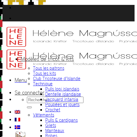
Passer
au
contenu
Modèles de tricot & kits
Tous les patrons
Tous les kits
Club Tricoteuse d’Islande
Menu
Technique
Pulls lopi islandais
Se connecter
Dentelle islandaise
Recherche
Jacquard intarsia
pour :
Poupées et jouets
Crochet
Vêtements
Pulls & cardigans
Gilets
Manteaux
Robes