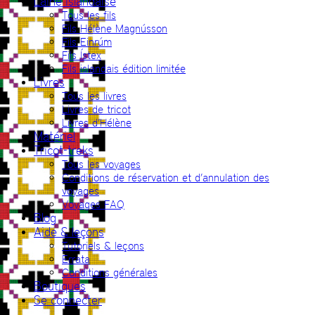
Laine islandaise
Tous les fils
Fils Hélène Magnússon
Fils Einrúm
Fils Ístex
Fils islandais édition limitée
Livres
Tous les livres
Livres de tricot
Livres d’Hélène
Matériel
Tricot-treks
Tous les voyages
Conditions de réservation et d’annulation des
voyages
Voyages FAQ
Blog
Aide & leçons
Tutoriels & leçons
Errata
Conditions générales
Boutiques
Se connecter