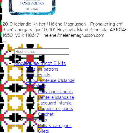
2019 Icelandic Knitter | Hélène Magnússon - Prjonakerling ehf.
Bræðraborgarstígur 10, 101 Reykjavík, Ísland Kennitala: 431014-
1650, VSK: 118617 - helene@helenemagnusson.com
Recherche
pour :
Modèles de tricot & kits
Tous les patrons
Tous les kits
Club Tricoteuse d’Islande
Technique
Pulls lopi islandais
Dentelle islandaise
Jacquard intarsia
Poupées et jouets
Crochet
Vêtements
Pulls & cardigans
Gilets