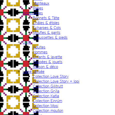
Manteaux
Robes
Accessories
Bonnets & Tête
Châles & étoles
Echarpes & Cols
Moufles & gants
Chaussettes & pieds
Style
Adultes
Hommes
Enfants & layette
Poupées & jouets
Maison & déco
Laine utilisée
Collection Love Story
Collection Love Story + lopi
Collection Gilitrutt
Collection Grýla
Collection Katla
Collection Einrúm
Collection Mosi
Collection mouton