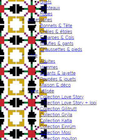
Gilets
Manteaux
Robes
Accessories
Bonnets & Tête
Châles & étoles
Echarpes & Cols
Moufles & gants
Chaussettes & pieds
Style
Adultes
Hommes
Enfants & layette
Poupées & jouets
Maison & déco
Laine utilisée
Collection Love Story
Collection Love Story + lopi
Collection Gilitrutt
Collection Grýla
Collection Katla
Collection Einrúm
Collection Mosi
Collection mouton