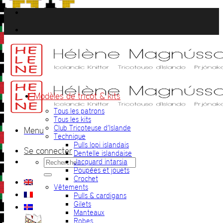
Passer
au
contenu
Modèles de tricot & kits
Tous les patrons
Tous les kits
Club Tricoteuse d’Islande
Menu
Technique
Pulls lopi islandais
Se connecter
Dentelle islandaise
Recherche
Jacquard intarsia
pour :
Poupées et jouets
Crochet
Vêtements
Pulls & cardigans
Gilets
Manteaux
Robes