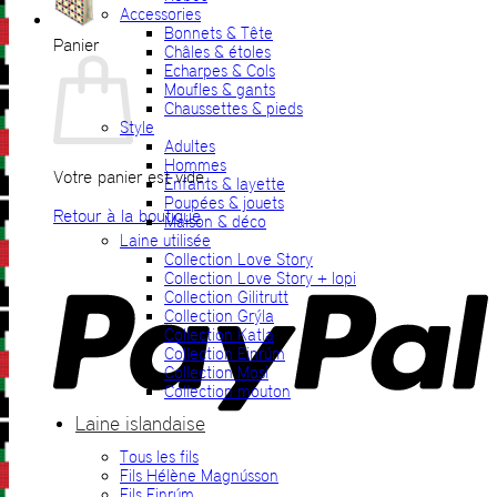
Accessories
Bonnets & Tête
Panier
Châles & étoles
Echarpes & Cols
Moufles & gants
Chaussettes & pieds
Style
Adultes
Hommes
Votre panier est vide.
Enfants & layette
Poupées & jouets
Retour à la boutique
Maison & déco
Laine utilisée
P
Collection Love Story
Collection Love Story + lopi
Collection Gilitrutt
Collection Grýla
Collection Katla
Collection Einrúm
Collection Mosi
Collection mouton
Laine islandaise
Tous les fils
V
Fils Hélène Magnússon
Fils Einrúm