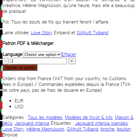
créatrice, Hélène Magnússon, qu’une heure, mais elle a beaucoup
de pratique!
Fils: Tous les bouts de fils qui trainent feront l´affaire.
Laine utilisée:
Love Story
Einband et
Gilitrutt Tviband
Patron PDF à télécharger
Language
Effacer
quantité
de
Ajouter au panier
Rose
losange
Orders ship from France (VAT from your country, no Customs
fees in Europe) / Commandes expédiées depuis la France (TVA
de votre pays, pas de frais de douane en Europe)
EUR
USD
Catégories :
Tous les modèles
,
Modèles de tricot & kits
,
Maison &
déco
,
Jacquard intarsia
Étiquettes :
Jacquard intarsia islandais
,
Love Story
,
Hélène Magnússon
,
Gilitrutt Tvíband
,
broche
,
bouton
Browse