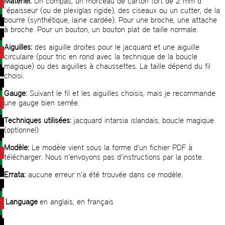
Matériel:
Un compas, un morceau de carton fort de 2 mm d
´épaisseur (ou de plexiglas rigide), des ciseaux ou un cutter, de la
bourre (synthétique, laine cardée). Pour une broche, une attache
à broche. Pour un bouton, un bouton plat de taille normale.
Aiguilles:
des aiguille droites pour le jacquard et une aiguille
circulaire (pour tric en rond avec la technique de la boucle
magique) ou des aiguilles à chaussettes. La taille dépend du fil
choisi.
Gauge:
Suivant le fil et les aiguilles choisis, mais je recommande
une gauge bien serrée.
Techniques utilisées:
jacquard intarsia islandais, boucle magique
(optionnel)
Modèle:
Le modèle vient sous la forme d’un fichier PDF à
télécharger. Nous n’envoyons pas d’instructions par la poste.
Errata:
aucune erreur n’a été trouvée dans ce modèle.
Language
en anglais, en français