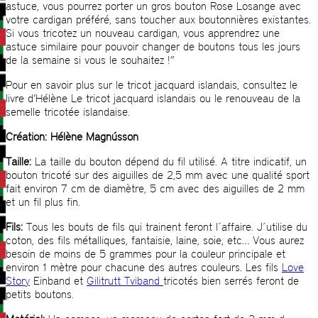
astuce, vous pourrez porter un gros bouton Rose Losange avec
votre cardigan préféré, sans toucher aux boutonnières existantes.
Si vous tricotez un nouveau cardigan, vous apprendrez une
astuce similaire pour pouvoir changer de boutons tous les jours
de la semaine si vous le souhaitez !”
Pour en savoir plus sur le tricot jacquard islandais, consultez le
livre d’Hélène Le tricot jacquard islandais ou le renouveau de la
semelle tricotée islandaise.
Création: Hélène Magnússon
Taille:
La taille du bouton dépend du fil utilisé. A titre indicatif, un
bouton tricoté sur des aiguilles de 2,5 mm avec une qualité sport
fait environ 7 cm de diamètre, 5 cm avec des aiguilles de 2 mm
et un fil plus fin.
Fils:
Tous les bouts de fils qui trainent feront l´affaire. J´utilise du
coton, des fils métalliques, fantaisie, laine, soie, etc… Vous aurez
besoin de moins de 5 grammes pour la couleur principale et
environ 1 mètre pour chacune des autres couleurs. Les fils
Love
Story
Einband et
Gilitrutt Tviband
tricotés bien serrés feront de
petits boutons.