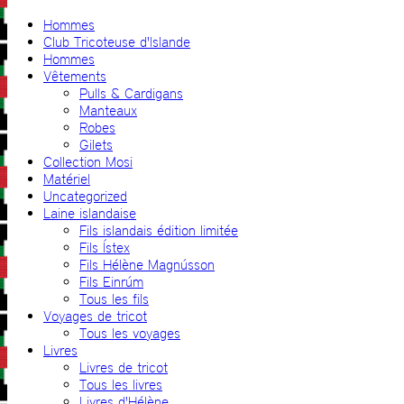
Hommes
Club Tricoteuse d'Islande
Hommes
Vêtements
Pulls & Cardigans
Manteaux
Robes
Gilets
Collection Mosi
Matériel
Uncategorized
Laine islandaise
Fils islandais édition limitée
Fils Ístex
Fils Hélène Magnússon
Fils Einrúm
Tous les fils
Voyages de tricot
Tous les voyages
Livres
Livres de tricot
Tous les livres
Livres d'Hélène