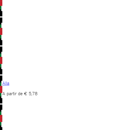
Alla
A partir de
€
5,78