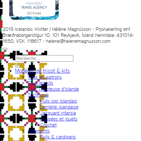
2019 Icelandic Knitter | Hélène Magnússon - Prjonakerling ehf.
Bræðraborgarstígur 10, 101 Reykjavík, Ísland Kennitala: 431014-
1650, VSK: 118617 - helene@helenemagnusson.com
Recherche
pour :
Modèles de tricot & kits
Tous les patrons
Tous les kits
Club Tricoteuse d’Islande
Technique
Pulls lopi islandais
Dentelle islandaise
Jacquard intarsia
Poupées et jouets
Crochet
Vêtements
Pulls & cardigans