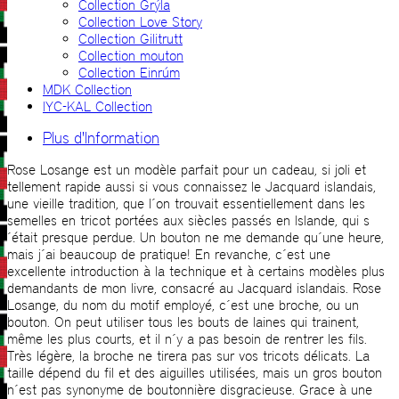
Collection Grýla
Collection Love Story
Collection Gilitrutt
Collection mouton
Collection Einrúm
MDK Collection
IYC-KAL Collection
Plus d'Information
Rose Losange est un modèle parfait pour un cadeau, si joli et
tellement rapide aussi si vous connaissez le Jacquard islandais,
une vieille tradition, que l´on trouvait essentiellement dans les
semelles en tricot portées aux siècles passés en Islande, qui s
´était presque perdue. Un bouton ne me demande qu´une heure,
mais j´ai beaucoup de pratique! En revanche, c´est une
excellente introduction à la technique et à certains modèles plus
demandants de mon livre, consacré au Jacquard islandais. Rose
Losange, du nom du motif employé, c´est une broche, ou un
bouton. On peut utiliser tous les bouts de laines qui trainent,
même les plus courts, et il n´y a pas besoin de rentrer les fils.
Très légère, la broche ne tirera pas sur vos tricots délicats. La
taille dépend du fil et des aiguilles utilisées, mais un gros bouton
n´est pas synonyme de boutonnière disgracieuse. Grace à une