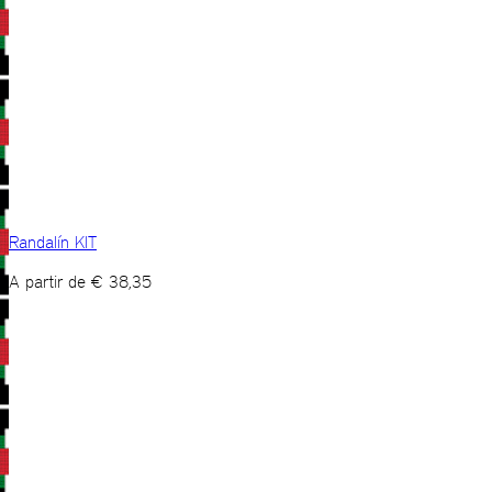
Randalín KIT
A partir de
€
38,35