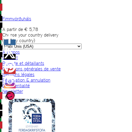
Fimmvörðuháls
A partir de
€
5,78
Choose your country delivery
(VAT by country)
A propos
Contact
Revente et détaillants
Conditions générales de vente
Mentions légales
Réservation & annulation
Confidentialité
Newsletter