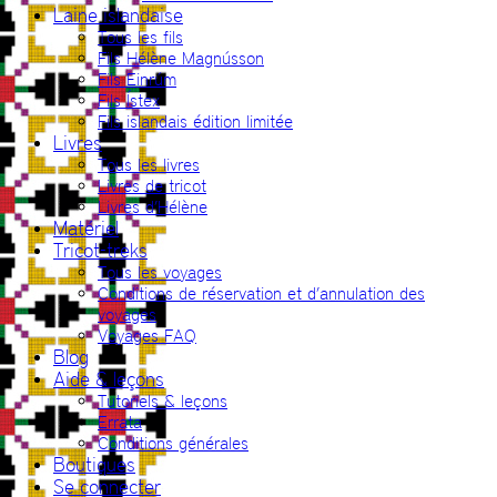
Laine islandaise
Tous les fils
Fils Hélène Magnússon
Fils Einrúm
Fils Ístex
Fils islandais édition limitée
Livres
Tous les livres
Livres de tricot
Livres d’Hélène
Matériel
Tricot-treks
Tous les voyages
Conditions de réservation et d’annulation des
voyages
Voyages FAQ
Blog
Aide & leçons
Tutoriels & leçons
Errata
Conditions générales
Boutiques
Se connecter