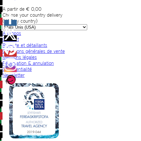
A partir de
€
0,00
Choose your country delivery
(VAT by country)
A propos
Contact
Revente et détaillants
Conditions générales de vente
Mentions légales
Réservation & annulation
Confidentialité
Newsletter