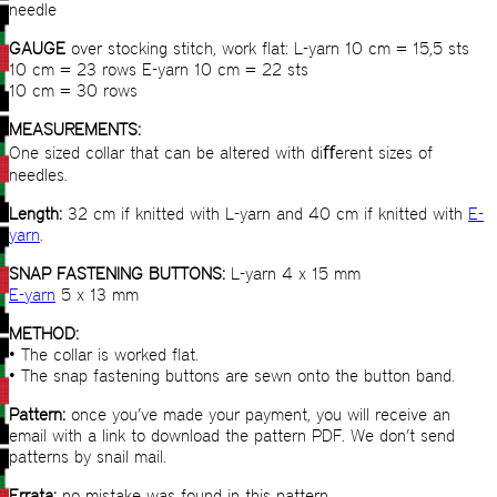
needle
GAUGE
over stocking stitch, work ﬂat: L-yarn 10 cm = 15,5 sts
10 cm = 23 rows E-yarn 10 cm = 22 sts
10 cm = 30 rows
MEASUREMENTS:
One sized collar that can be altered with diﬀerent sizes of
needles.
Length:
32 cm if knitted with L-yarn and 40 cm if knitted with
E-
yarn
.
SNAP FASTENING BUTTONS:
L-yarn 4 x 15 mm
E-yarn
5 x 13 mm
METHOD:
• The collar is worked ﬂat.
• The snap fastening buttons are sewn onto the button band.
Pattern:
once you’ve made your payment, you will receive an
email with a link to download the pattern PDF. We don’t send
patterns by snail mail.
Errata:
no mistake was found in this pattern