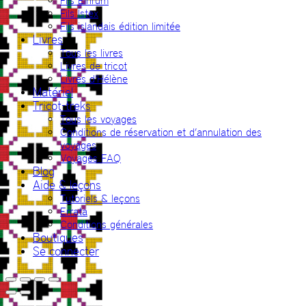
Fils Einrúm
Fils Ístex
Fils islandais édition limitée
Livres
Tous les livres
Livres de tricot
Livres d’Hélène
Matériel
Tricot-treks
Tous les voyages
Conditions de réservation et d’annulation des
voyages
Voyages FAQ
Blog
Aide & leçons
Tutoriels & leçons
Errata
Conditions générales
Boutiques
Se connecter