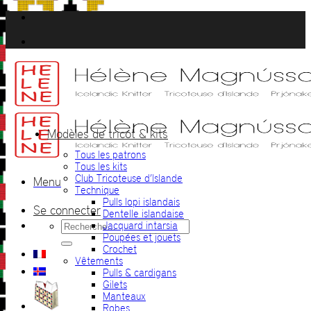
Passer
au
contenu
Modèles de tricot & kits
Tous les patrons
Tous les kits
Club Tricoteuse d’Islande
Menu
Technique
Pulls lopi islandais
Se connecter
Dentelle islandaise
Recherche
Jacquard intarsia
pour :
Poupées et jouets
Crochet
Vêtements
Pulls & cardigans
Gilets
Manteaux
Robes