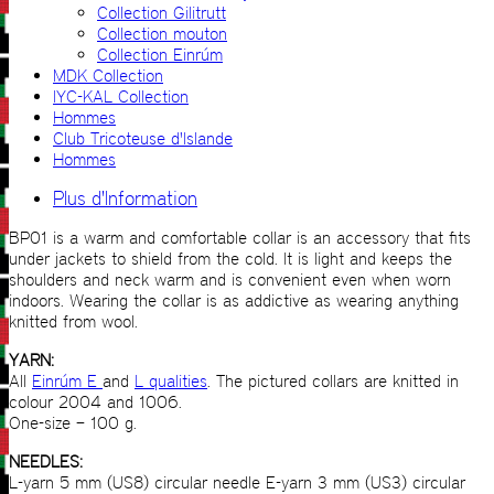
Collection Gilitrutt
Collection mouton
Collection Einrúm
MDK Collection
IYC-KAL Collection
Hommes
Club Tricoteuse d'Islande
Hommes
Plus d'Information
BP01 is a warm and comfortable collar is an accessory that ﬁts
under jackets to shield from the cold. It is light and keeps the
shoulders and neck warm and is convenient even when worn
indoors. Wearing the collar is as addictive as wearing anything
knitted from wool.
YARN:
All
Einrúm E
and
L qualities
. The pictured collars are knitted in
colour 2004 and 1006.
One-size – 100 g.
NEEDLES:
L-yarn 5 mm (US8) circular needle E-yarn 3 mm (US3) circular