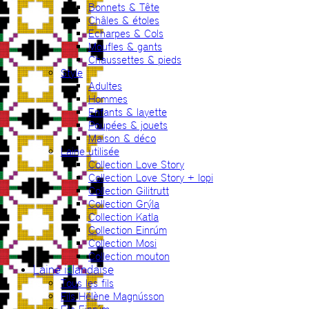
Bonnets & Tête
Châles & étoles
Echarpes & Cols
Moufles & gants
Chaussettes & pieds
Style
Adultes
Hommes
Enfants & layette
Poupées & jouets
Maison & déco
Laine utilisée
Collection Love Story
Collection Love Story + lopi
Collection Gilitrutt
Collection Grýla
Collection Katla
Collection Einrúm
Collection Mosi
Collection mouton
Laine islandaise
Tous les fils
Fils Hélène Magnússon