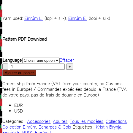
Yarn used:
Einrúm L
(lopi + silk),
Einrúm E
(lopi + silk)
Pattern PDF Download
Language
Effacer
quantité
de
Ajouter au panier
BP01
Orders ship from France (VAT from your country, no Customs
fees in Europe) / Commandes expédiées depuis la France (TVA
de votre pays, pas de frais de douane en Europe)
EUR
USD
Catégories :
Accessories
,
Adultes
,
Tous les modèles
,
Collections
,
Collection Einrúm
,
Echarpes & Cols
Étiquettes :
Kristin Brynja
,
Einrúm E
,
BP01
,
Einrúm L