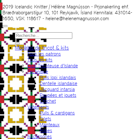
2019 Icelandic Knitter | Hélène Magnússon - Prjonakerling ehf.
Bræðraborgarstígur 10, 101 Reykjavík, Ísland Kennitala: 431014-
1650, VSK: 118617 - helene@helenemagnusson.com
Recherche
pour :
Modèles de tricot & kits
Tous les patrons
Tous les kits
Club Tricoteuse d’Islande
Technique
Pulls lopi islandais
Dentelle islandaise
Jacquard intarsia
Poupées et jouets
Crochet
Vêtements
Pulls & cardigans
Gilets
Manteaux
Robes
Accessories