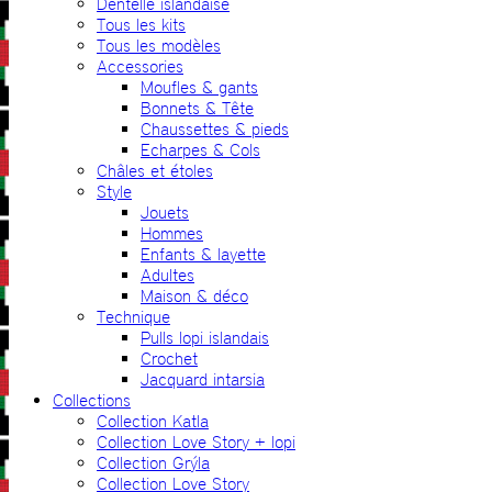
Dentelle islandaise
Tous les kits
Tous les modèles
Accessories
Moufles & gants
Bonnets & Tête
Chaussettes & pieds
Echarpes & Cols
Châles et étoles
Style
Jouets
Hommes
Enfants & layette
Adultes
Maison & déco
Technique
Pulls lopi islandais
Crochet
Jacquard intarsia
Collections
Collection Katla
Collection Love Story + lopi
Collection Grýla
Collection Love Story