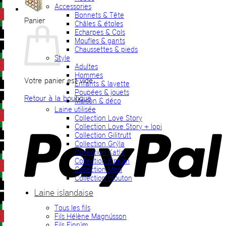
Accessories
Bonnets & Tête
Panier
Châles & étoles
Echarpes & Cols
Moufles & gants
Chaussettes & pieds
Style
Adultes
Hommes
Votre panier est vide.
Enfants & layette
Poupées & jouets
Retour à la boutique
Maison & déco
Laine utilisée
P
Collection Love Story
Collection Love Story + lopi
Collection Gilitrutt
Collection Grýla
Collection Katla
Collection Einrúm
Collection Mosi
Collection mouton
Laine islandaise
Tous les fils
V
Fils Hélène Magnússon
Fils Einrúm