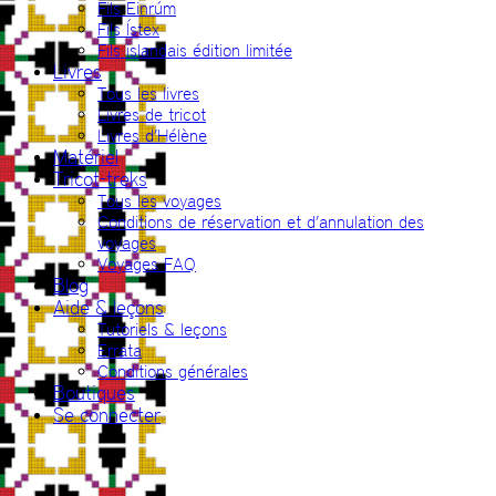
Fils Einrúm
Fils Ístex
Fils islandais édition limitée
Livres
Tous les livres
Livres de tricot
Livres d’Hélène
Matériel
Tricot-treks
Tous les voyages
Conditions de réservation et d’annulation des
voyages
Voyages FAQ
Blog
Aide & leçons
Tutoriels & leçons
Errata
Conditions générales
Boutiques
Se connecter