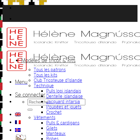
Passer
au
contenu
Modèles de tricot & kits
Tous les patrons
Tous les kits
Club Tricoteuse d’Islande
Menu
Technique
Pulls lopi islandais
Se connecter
Dentelle islandaise
Recherche
Jacquard intarsia
pour :
Poupées et jouets
Crochet
Vêtements
Pulls & cardigans
Gilets
Manteaux
Robes