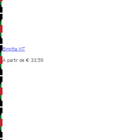
Birgitta KIT
A partir de
€
33,59