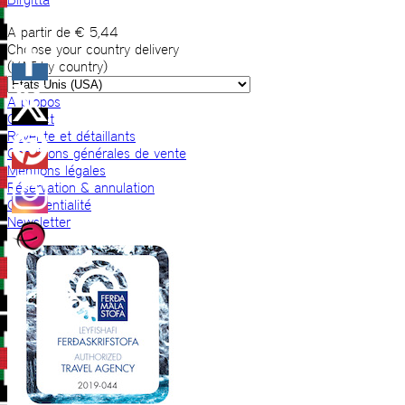
A partir de
€
5,44
Choose your country delivery
(VAT by country)
A propos
Contact
Revente et détaillants
Conditions générales de vente
Mentions légales
Réservation & annulation
Confidentialité
Newsletter