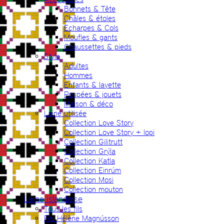
Bonnets & Tête
Châles & étoles
Echarpes & Cols
Moufles & gants
Chaussettes & pieds
Style
Adultes
Hommes
Enfants & layette
Poupées & jouets
Maison & déco
Laine utilisée
Collection Love Story
Collection Love Story + lopi
Collection Gilitrutt
Collection Grýla
Collection Katla
Collection Einrúm
Collection Mosi
Collection mouton
Laine islandaise
Tous les fils
Fils Hélène Magnússon