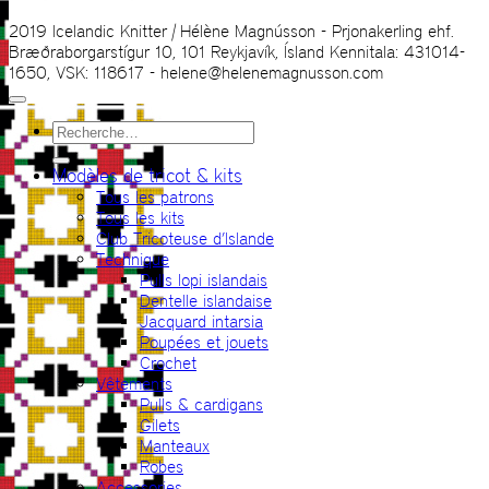
2019 Icelandic Knitter | Hélène Magnússon - Prjonakerling ehf.
Bræðraborgarstígur 10, 101 Reykjavík, Ísland Kennitala: 431014-
1650, VSK: 118617 - helene@helenemagnusson.com
Recherche
pour :
Modèles de tricot & kits
Tous les patrons
Tous les kits
Club Tricoteuse d’Islande
Technique
Pulls lopi islandais
Dentelle islandaise
Jacquard intarsia
Poupées et jouets
Crochet
Vêtements
Pulls & cardigans
Gilets
Manteaux
Robes
Accessories