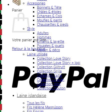
Accessories
Bonnets & Tête
Panier
Châles & étoles
Echarpes & Cols
Moufles & gants
Chaussettes & pieds
Style
Adultes
Hommes
Votre panier est vide.
Enfants & layette
Poupées & jouets
Retour à la boutique
Maison & déco
Laine utilisée
P
Collection Love Story
Collection Love Story + lopi
Collection Gilitrutt
Collection Grýla
Collection Katla
Collection Einrúm
Collection Mosi
Collection mouton
Laine islandaise
Tous les fils
V
Fils Hélène Magnússon
Fils Einrúm