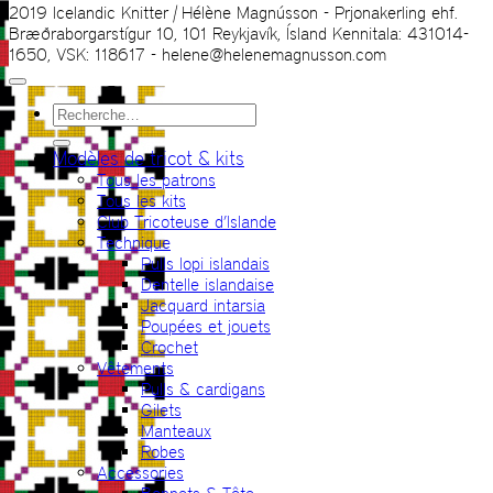
2019 Icelandic Knitter | Hélène Magnússon - Prjonakerling ehf.
Bræðraborgarstígur 10, 101 Reykjavík, Ísland Kennitala: 431014-
1650, VSK: 118617 - helene@helenemagnusson.com
Recherche
pour :
Modèles de tricot & kits
Tous les patrons
Tous les kits
Club Tricoteuse d’Islande
Technique
Pulls lopi islandais
Dentelle islandaise
Jacquard intarsia
Poupées et jouets
Crochet
Vêtements
Pulls & cardigans
Gilets
Manteaux
Robes
Accessories