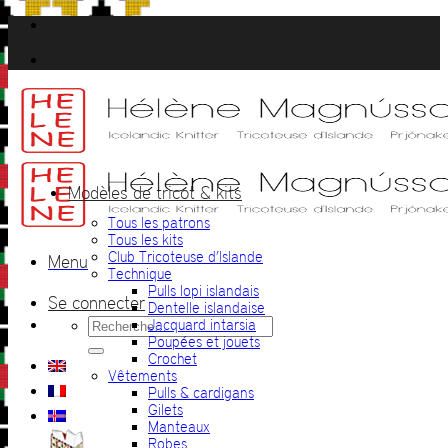
Passer
au
contenu
Modèles de tricot & kits
Tous les patrons
Tous les kits
Club Tricoteuse d’Islande
Menu
Technique
Pulls lopi islandais
Se connecter
Dentelle islandaise
Recherche
Jacquard intarsia
pour :
Poupées et jouets
Crochet
Vêtements
Pulls & cardigans
Gilets
Manteaux
Robes