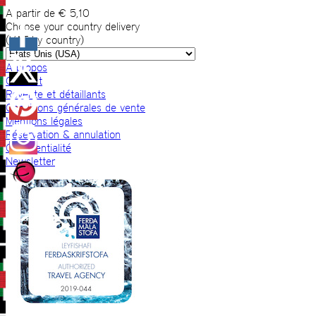
A partir de
€
5,10
Choose your country delivery
(VAT by country)
A propos
Contact
Revente et détaillants
Conditions générales de vente
Mentions légales
Réservation & annulation
Confidentialité
Newsletter