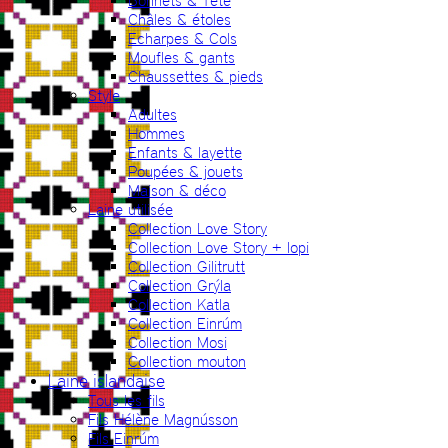
Bonnets & Tête
Châles & étoles
Echarpes & Cols
Moufles & gants
Chaussettes & pieds
Style
Adultes
Hommes
Enfants & layette
Poupées & jouets
Maison & déco
Laine utilisée
Collection Love Story
Collection Love Story + lopi
Collection Gilitrutt
Collection Grýla
Collection Katla
Collection Einrúm
Collection Mosi
Collection mouton
Laine islandaise
Tous les fils
Fils Hélène Magnússon
Fils Einrúm