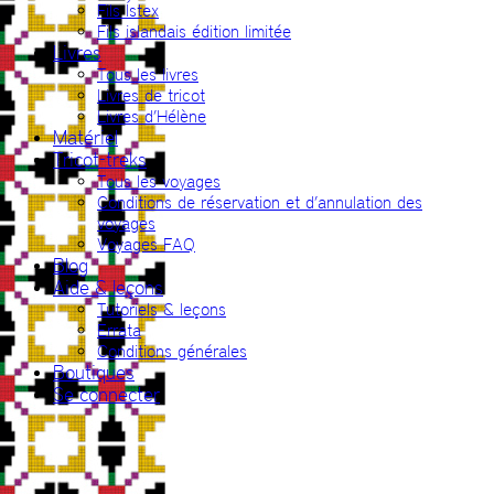
Fils Ístex
Fils islandais édition limitée
Livres
Tous les livres
Livres de tricot
Livres d’Hélène
Matériel
Tricot-treks
Tous les voyages
Conditions de réservation et d’annulation des
voyages
Voyages FAQ
Blog
Aide & leçons
Tutoriels & leçons
Errata
Conditions générales
Boutiques
Se connecter