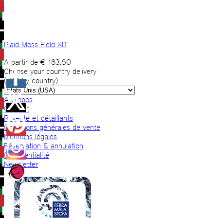
Plaid Moss Field KIT
A partir de
€
183,60
Choose your country delivery
(VAT by country)
A propos
Contact
Revente et détaillants
Conditions générales de vente
Mentions légales
Réservation & annulation
Confidentialité
Newsletter