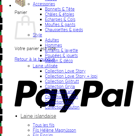
Accessories
Bonnets & Tête
Panier
Châles & étoles
Echarpes & Cols
Moufles & gants
Chaussettes & pieds
Style
Adultes
Hommes
Votre panier est vide.
Enfants & layette
Poupées & jouets
Retour à la boutique
Maison & déco
Laine utilisée
P
Collection Love Story
Collection Love Story + lopi
Collection Gilitrutt
Collection Grýla
Collection Katla
Collection Einrúm
Collection Mosi
Collection mouton
Laine islandaise
Tous les fils
V
Fils Hélène Magnússon
Fils Einrúm