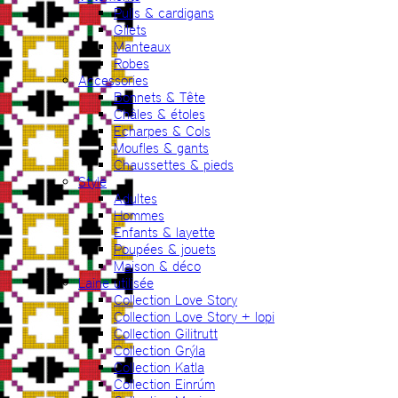
Pulls & cardigans
Gilets
Manteaux
Robes
Accessories
Bonnets & Tête
Châles & étoles
Echarpes & Cols
Moufles & gants
Chaussettes & pieds
Style
Adultes
Hommes
Enfants & layette
Poupées & jouets
Maison & déco
Laine utilisée
Collection Love Story
Collection Love Story + lopi
Collection Gilitrutt
Collection Grýla
Collection Katla
Collection Einrúm