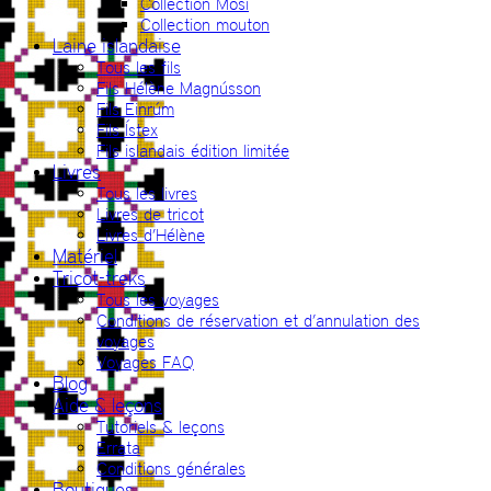
Collection Mosi
Collection mouton
Laine islandaise
Tous les fils
Fils Hélène Magnússon
Fils Einrúm
Fils Ístex
Fils islandais édition limitée
Livres
Tous les livres
Livres de tricot
Livres d’Hélène
Matériel
Tricot-treks
Tous les voyages
Conditions de réservation et d’annulation des
voyages
Voyages FAQ
Blog
Aide & leçons
Tutoriels & leçons
Errata
Conditions générales
Boutiques