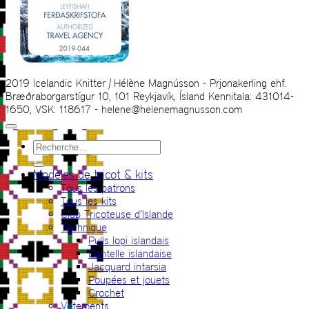
2019 Icelandic Knitter | Hélène Magnússon - Prjonakerling ehf.
Bræðraborgarstígur 10, 101 Reykjavík, Ísland Kennitala: 431014-
1650, VSK: 118617 - helene@helenemagnusson.com
Recherche
pour :
Modèles de tricot & kits
Tous les patrons
Tous les kits
Club Tricoteuse d’Islande
Technique
Pulls lopi islandais
Dentelle islandaise
Jacquard intarsia
Poupées et jouets
Crochet
Vêtements