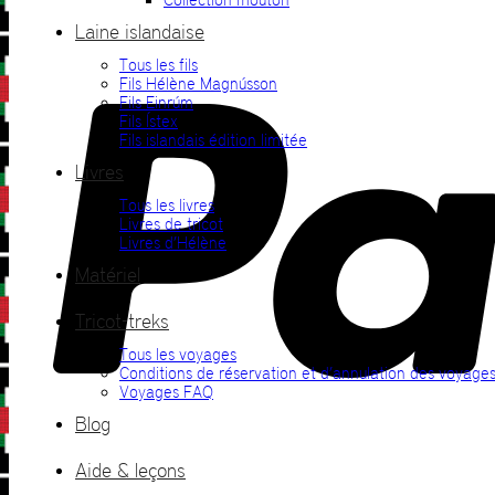
Laine islandaise
Tous les fils
Fils Hélène Magnússon
Fils Einrúm
Fils Ístex
Fils islandais édition limitée
Livres
Tous les livres
Livres de tricot
Livres d’Hélène
Matériel
Tricot-treks
Tous les voyages
Conditions de réservation et d’annulation des voyage
Voyages FAQ
Blog
Aide & leçons