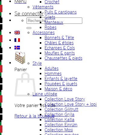
Menu
Crochet
Vêtements
Pulls & cardigans
Se connecter
Gilets
Recherche
Manteaux
pour :
Robes
Accessories
Bonnets & Tête
Châles & étoles
Echarpes & Cols
Moufles & gants
Chaussettes & pieds
Style
Adultes
Panier
Hommes
Enfants & layette
Poupées & jouets
Maison & déco
Laine utilisée
Collection Love Story
Collection Love Story + lopi
Votre panier est vide.
Collection Gilitrutt
Collection Grýla
Retour à la boutique
Collection Katla
Collection Einrúm
Collection Mosi
Collection mouton