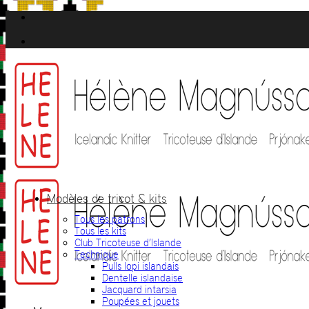
Passer
au
contenu
Modèles de tricot & kits
Tous les patrons
Tous les kits
Club Tricoteuse d’Islande
Technique
Pulls lopi islandais
Dentelle islandaise
Jacquard intarsia
Poupées et jouets