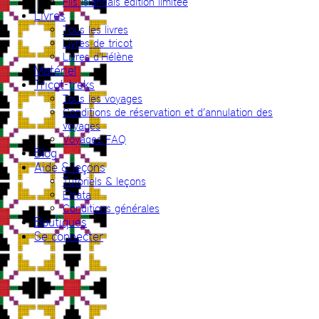
Fils islandais édition limitée
Livres
Tous les livres
Livres de tricot
Livres d’Hélène
Matériel
Tricot-treks
Tous les voyages
Conditions de réservation et d’annulation des
voyages
Voyages FAQ
Blog
Aide & leçons
Tutoriels & leçons
Errata
Conditions générales
Boutiques
Se connecter