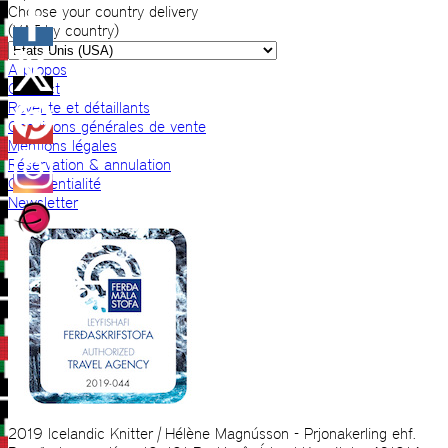
Choose your country delivery
(VAT by country)
A propos
Contact
Revente et détaillants
Conditions générales de vente
Mentions légales
Réservation & annulation
Confidentialité
Newsletter
2019 Icelandic Knitter | Hélène Magnússon - Prjonakerling ehf.