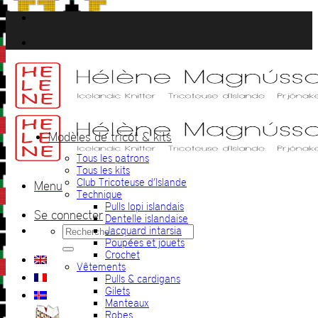
Passer
au
contenu
Modèles de tricot & kits
Tous les patrons
Tous les kits
Club Tricoteuse d’Islande
Menu
Technique
Pulls lopi islandais
Se connecter
Dentelle islandaise
Recherche
Jacquard intarsia
pour :
Poupées et jouets
Crochet
Vêtements
Pulls & cardigans
Gilets
Manteaux
Robes