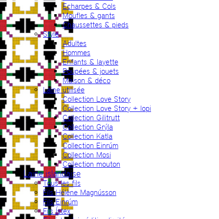
Echarpes & Cols
Moufles & gants
Chaussettes & pieds
Style
Adultes
Hommes
Enfants & layette
Poupées & jouets
Maison & déco
Laine utilisée
Collection Love Story
Collection Love Story + lopi
Collection Gilitrutt
Collection Grýla
Collection Katla
Collection Einrúm
Collection Mosi
Collection mouton
Laine islandaise
Tous les fils
Fils Hélène Magnússon
Fils Einrúm
Fils Ístex