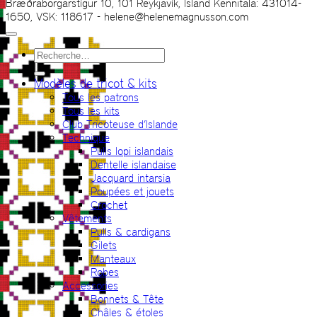
Bræðraborgarstígur 10, 101 Reykjavík, Ísland Kennitala: 431014-
1650, VSK: 118617 - helene@helenemagnusson.com
Recherche
pour :
Modèles de tricot & kits
Tous les patrons
Tous les kits
Club Tricoteuse d’Islande
Technique
Pulls lopi islandais
Dentelle islandaise
Jacquard intarsia
Poupées et jouets
Crochet
Vêtements
Pulls & cardigans
Gilets
Manteaux
Robes
Accessories
Bonnets & Tête
Châles & étoles