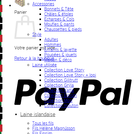
Accessories
Bonnets & Tête
Panier
Châles & étoles
Echarpes & Cols
Moufles & gants
Chaussettes & pieds
Style
Adultes
Hommes
Votre panier est vide.
Enfants & layette
Poupées & jouets
Retour à la boutique
Maison & déco
Laine utilisée
P
Collection Love Story
Collection Love Story + lopi
Collection Gilitrutt
Collection Grýla
Collection Katla
Collection Einrúm
Collection Mosi
Collection mouton
Laine islandaise
Tous les fils
V
Fils Hélène Magnússon
Fils Einrúm