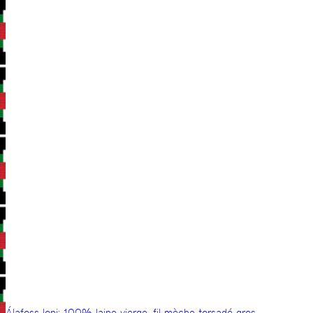
Álafoss lopi: 100% laine vierge, fil mèche torsadé gros