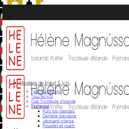
Passer
au
contenu
Modèles de tricot & kits
Tous les patrons
Tous les kits
Club Tricoteuse d’Islande
Technique
Pulls lopi islandais
Dentelle islandaise
Jacquard intarsia
Poupées et jouets