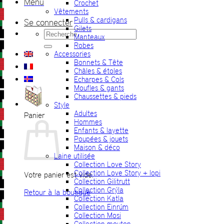
Menu
Crochet
Vêtements
Pulls & cardigans
Se connecter
Gilets
Recherche
Manteaux
pour :
Robes
Accessories
Bonnets & Tête
Châles & étoles
Echarpes & Cols
Moufles & gants
Chaussettes & pieds
Style
Adultes
Panier
Hommes
Enfants & layette
Poupées & jouets
Maison & déco
Laine utilisée
Collection Love Story
Collection Love Story + lopi
Votre panier est vide.
Collection Gilitrutt
Collection Grýla
Retour à la boutique
Collection Katla
Collection Einrúm
Collection Mosi
Collection mouton