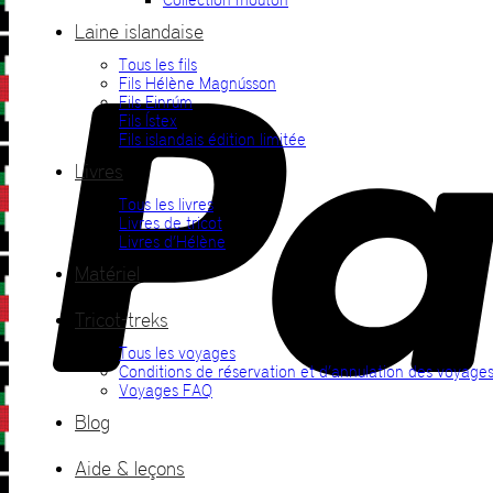
Laine islandaise
Tous les fils
Fils Hélène Magnússon
Fils Einrúm
Fils Ístex
Fils islandais édition limitée
Livres
Tous les livres
Livres de tricot
Livres d’Hélène
Matériel
Tricot-treks
Tous les voyages
Conditions de réservation et d’annulation des voyage
Voyages FAQ
Blog
Aide & leçons