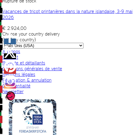
Rupture de stock
Vacances de tricot printanières dans la nature islandaise, 3-9 mai
2026
€
2.924,00
Choose your country delivery
(VAT by country)
A propos
Contact
Revente et détaillants
Conditions générales de vente
Mentions légales
Réservation & annulation
Confidentialité
Newsletter