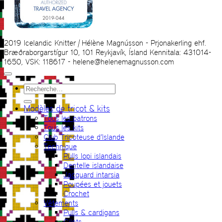
2019 Icelandic Knitter | Hélène Magnússon - Prjonakerling ehf.
Bræðraborgarstígur 10, 101 Reykjavík, Ísland Kennitala: 431014-
1650, VSK: 118617 - helene@helenemagnusson.com
Recherche
pour :
Modèles de tricot & kits
Tous les patrons
Tous les kits
Club Tricoteuse d’Islande
Technique
Pulls lopi islandais
Dentelle islandaise
Jacquard intarsia
Poupées et jouets
Crochet
Vêtements
Pulls & cardigans
Gilets