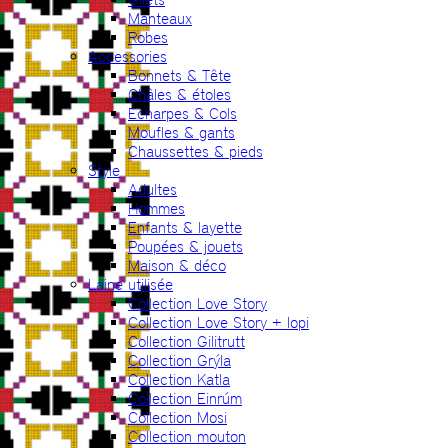
Manteaux
Robes
Accessories
Bonnets & Tête
Châles & étoles
Echarpes & Cols
Moufles & gants
Chaussettes & pieds
Style
Adultes
Hommes
Enfants & layette
Poupées & jouets
Maison & déco
Laine utilisée
Collection Love Story
Collection Love Story + lopi
Collection Gilitrutt
Collection Grýla
Collection Katla
Collection Einrúm
Collection Mosi
Collection mouton