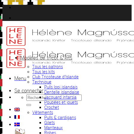
Passer
au
contenu
Modèles de tricot & kits
Tous les patrons
Tous les kits
Club Tricoteuse d’Islande
Menu
Technique
Pulls lopi islandais
Se connecter
Dentelle islandaise
Recherche
Jacquard intarsia
pour :
Poupées et jouets
Crochet
Vêtements
Pulls & cardigans
Gilets
Manteaux
Robes