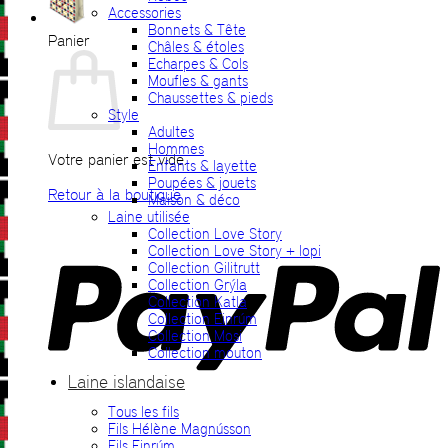
Accessories
Bonnets & Tête
Panier
Châles & étoles
Echarpes & Cols
Moufles & gants
Chaussettes & pieds
Style
Adultes
Hommes
Votre panier est vide.
Enfants & layette
Poupées & jouets
Retour à la boutique
Maison & déco
Laine utilisée
P
Collection Love Story
Collection Love Story + lopi
Collection Gilitrutt
Collection Grýla
Collection Katla
Collection Einrúm
Collection Mosi
Collection mouton
Laine islandaise
Tous les fils
V
Fils Hélène Magnússon
Fils Einrúm