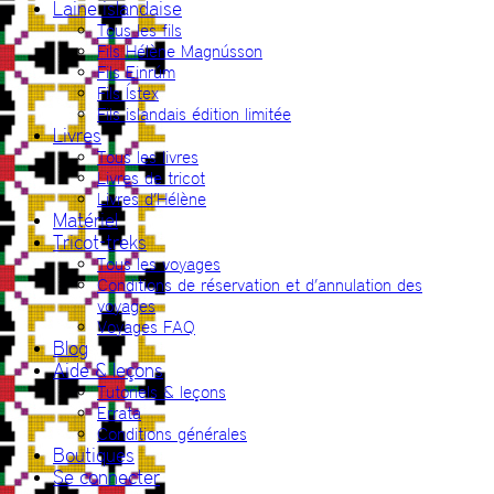
Laine islandaise
Tous les fils
Fils Hélène Magnússon
Fils Einrúm
Fils Ístex
Fils islandais édition limitée
Livres
Tous les livres
Livres de tricot
Livres d’Hélène
Matériel
Tricot-treks
Tous les voyages
Conditions de réservation et d’annulation des
voyages
Voyages FAQ
Blog
Aide & leçons
Tutoriels & leçons
Errata
Conditions générales
Boutiques
Se connecter