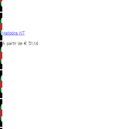
Halldóra KIT
A partir de
€
51,14