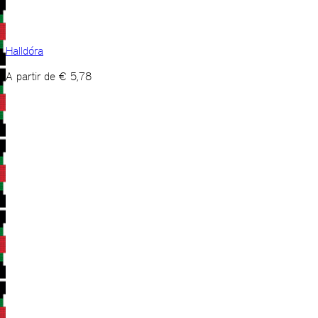
Halldóra
A partir de
€
5,78