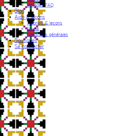
Voyages FAQ
Blog
Aide & leçons
Tutoriels & leçons
Errata
Conditions générales
Boutiques
Se connecter