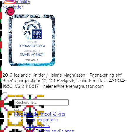
Confidentialité
Newsletter
2019 Icelandic Knitter | Hélène Magnússon - Prjonakerling ehf.
Bræðraborgarstígur 10, 101 Reykjavík, Ísland Kennitala: 431014-
1650, VSK: 118617 - helene@helenemagnusson.com
Recherche
pour :
Modèles de tricot & kits
Tous les patrons
Tous les kits
Club Tricoteuse d’Islande