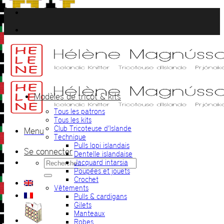
Passer
au
contenu
Modèles de tricot & kits
Tous les patrons
Tous les kits
Club Tricoteuse d’Islande
Menu
Technique
Pulls lopi islandais
Se connecter
Dentelle islandaise
Recherche
Jacquard intarsia
pour :
Poupées et jouets
Crochet
Vêtements
Pulls & cardigans
Gilets
Manteaux
Robes