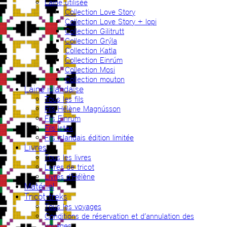
Laine utilisée
Collection Love Story
Collection Love Story + lopi
Collection Gilitrutt
Collection Grýla
Collection Katla
Collection Einrúm
Collection Mosi
Collection mouton
Laine islandaise
Tous les fils
Fils Hélène Magnússon
Fils Einrúm
Fils Ístex
Fils islandais édition limitée
Livres
Tous les livres
Livres de tricot
Livres d’Hélène
Matériel
Tricot-treks
Tous les voyages
Conditions de réservation et d’annulation des
voyages