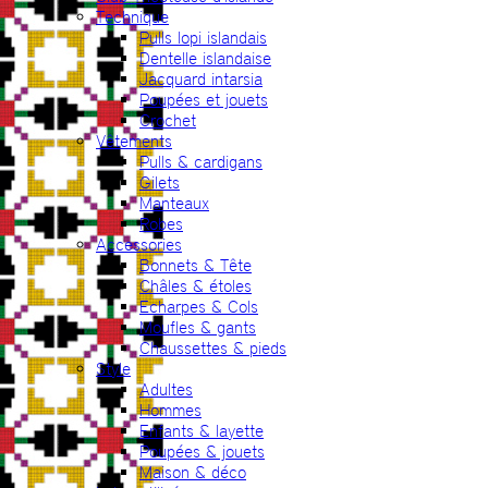
Technique
Pulls lopi islandais
Dentelle islandaise
Jacquard intarsia
Poupées et jouets
Crochet
Vêtements
Pulls & cardigans
Gilets
Manteaux
Robes
Accessories
Bonnets & Tête
Châles & étoles
Echarpes & Cols
Moufles & gants
Chaussettes & pieds
Style
Adultes
Hommes
Enfants & layette
Poupées & jouets
Maison & déco