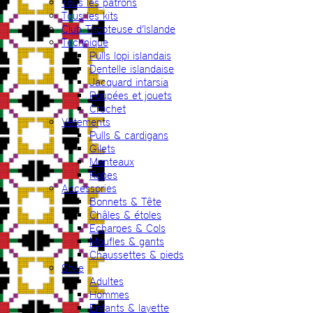
Tous les patrons
Tous les kits
Club Tricoteuse d’Islande
Technique
Pulls lopi islandais
Dentelle islandaise
Jacquard intarsia
Poupées et jouets
Crochet
Vêtements
Pulls & cardigans
Gilets
Manteaux
Robes
Accessories
Bonnets & Tête
Châles & étoles
Echarpes & Cols
Moufles & gants
Chaussettes & pieds
Style
Adultes
Hommes
Enfants & layette