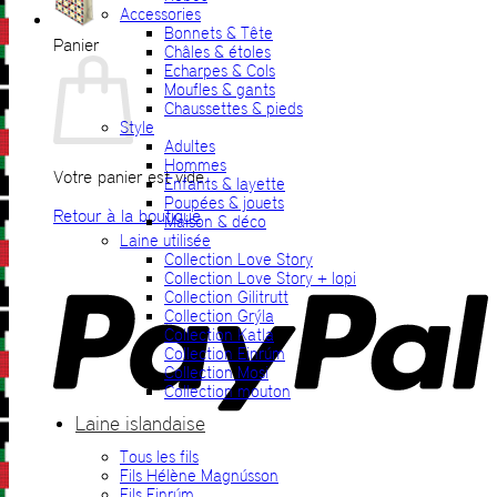
Accessories
Bonnets & Tête
Panier
Châles & étoles
Echarpes & Cols
Moufles & gants
Chaussettes & pieds
Style
Adultes
Hommes
Votre panier est vide.
Enfants & layette
Poupées & jouets
Retour à la boutique
Maison & déco
Laine utilisée
P
Collection Love Story
Collection Love Story + lopi
Collection Gilitrutt
Collection Grýla
Collection Katla
Collection Einrúm
Collection Mosi
Collection mouton
Laine islandaise
Tous les fils
V
Fils Hélène Magnússon
Fils Einrúm