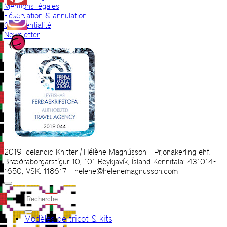
Mentions légales
Réservation & annulation
Confidentialité
Newsletter
2019 Icelandic Knitter | Hélène Magnússon - Prjonakerling ehf.
Bræðraborgarstígur 10, 101 Reykjavík, Ísland Kennitala: 431014-
1650, VSK: 118617 - helene@helenemagnusson.com
Recherche
pour :
Modèles de tricot & kits