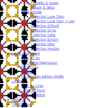
Poupées & jouets
Maison & déco
Laine utilisée
Collection Love Story
Collection Love Story + lopi
Collection Gilitrutt
Collection Grýla
Collection Katla
Collection Einrúm
Collection Mosi
Collection mouton
Laine islandaise
Tous les fils
Fils Hélène Magnússon
Fils Einrúm
Fils Ístex
Fils islandais édition limitée
Livres
Tous les livres
Livres de tricot
Livres d’Hélène
Matériel
Tricot-treks