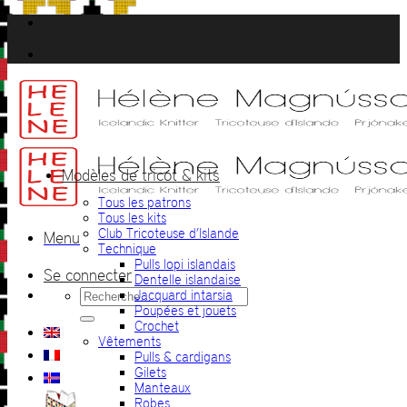
Passer
au
contenu
Modèles de tricot & kits
Tous les patrons
Tous les kits
Club Tricoteuse d’Islande
Menu
Technique
Pulls lopi islandais
Se connecter
Dentelle islandaise
Recherche
Jacquard intarsia
pour :
Poupées et jouets
Crochet
Vêtements
Pulls & cardigans
Gilets
Manteaux
Robes