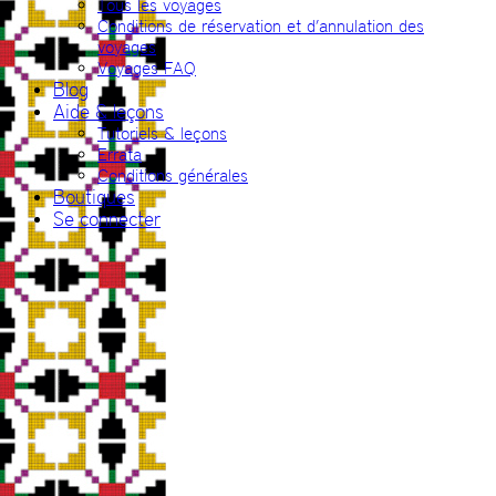
Tous les voyages
Conditions de réservation et d’annulation des
voyages
Voyages FAQ
Blog
Aide & leçons
Tutoriels & leçons
Errata
Conditions générales
Boutiques
Se connecter