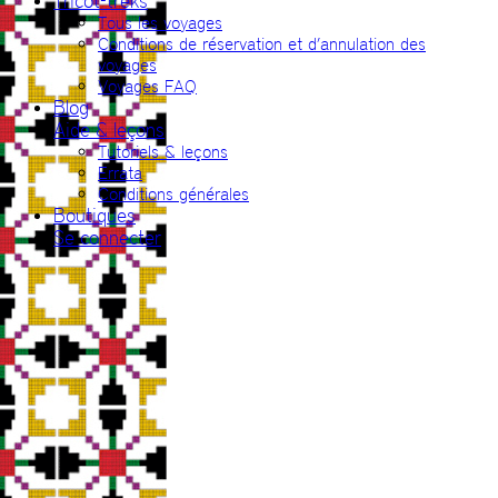
Tricot-treks
Tous les voyages
Conditions de réservation et d’annulation des
voyages
Voyages FAQ
Blog
Aide & leçons
Tutoriels & leçons
Errata
Conditions générales
Boutiques
Se connecter