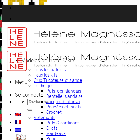
Passer
au
contenu
Modèles de tricot & kits
Tous les patrons
Tous les kits
Club Tricoteuse d’Islande
Menu
Technique
Pulls lopi islandais
Se connecter
Dentelle islandaise
Recherche
Jacquard intarsia
pour :
Poupées et jouets
Crochet
Vêtements
Pulls & cardigans
Gilets
Manteaux
Robes