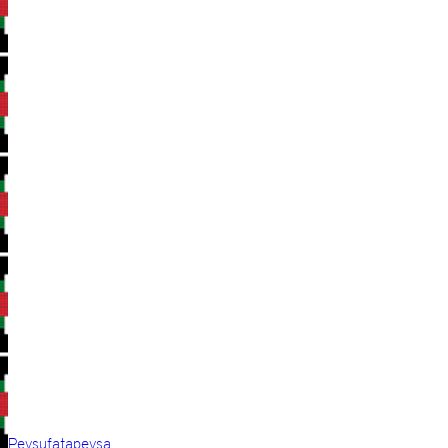
Peysufatapeysa