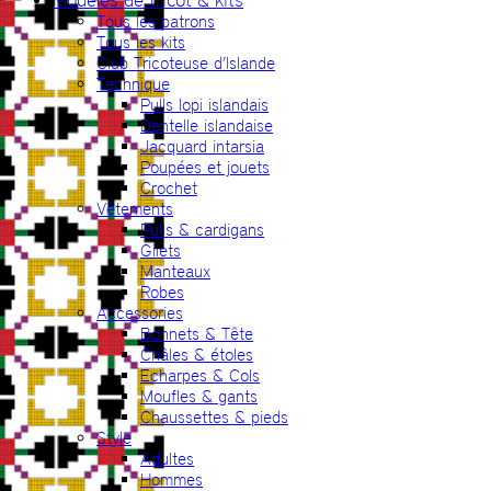
Tous les patrons
Tous les kits
Club Tricoteuse d’Islande
Technique
Pulls lopi islandais
Dentelle islandaise
Jacquard intarsia
Poupées et jouets
Crochet
Vêtements
Pulls & cardigans
Gilets
Manteaux
Robes
Accessories
Bonnets & Tête
Châles & étoles
Echarpes & Cols
Moufles & gants
Chaussettes & pieds
Style
Adultes
Hommes