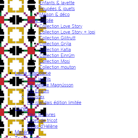
Enfants & layette
Poupées & jouets
Maison & déco
Laine utilisée
Collection Love Story
Collection Love Story + lopi
Collection Gilitrutt
Collection Grýla
Collection Katla
Collection Einrúm
Collection Mosi
Collection mouton
Laine islandaise
Tous les fils
Fils Hélène Magnússon
Fils Einrúm
Fils Ístex
Fils islandais édition limitée
Livres
Tous les livres
Livres de tricot
Livres d’Hélène
Matériel