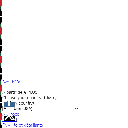
Skotthúfa
A partir de
€
4,08
Choose your country delivery
(VAT by country)
A propos
Contact
Revente et détaillants