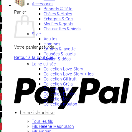
Accessories
Bonnets & Tête
Panier
Châles & étoles
Echarpes & Cols
Moufles & gants
Chaussettes & pieds
Style
Adultes
Hommes
Votre panier est vide.
Enfants & layette
Poupées & jouets
Retour à la boutique
Maison & déco
Laine utilisée
P
Collection Love Story
Collection Love Story + lopi
Collection Gilitrutt
Collection Grýla
Collection Katla
Collection Einrúm
Collection Mosi
Collection mouton
Laine islandaise
Tous les fils
V
Fils Hélène Magnússon
Fils Einrúm