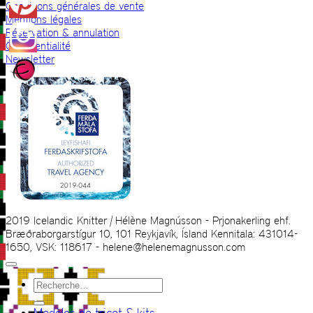
Conditions générales de vente
Mentions légales
Réservation & annulation
Confidentialité
Newsletter
2019 Icelandic Knitter | Hélène Magnússon - Prjonakerling ehf.
Bræðraborgarstígur 10, 101 Reykjavík, Ísland Kennitala: 431014-
1650, VSK: 118617 - helene@helenemagnusson.com
Recherche
pour :
Modèles de tricot & kits