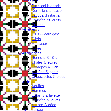
Technique
Pulls lopi islandais
Dentelle islandaise
Jacquard intarsia
Poupées et jouets
Crochet
Vêtements
Pulls & cardigans
Gilets
Manteaux
Robes
Accessories
Bonnets & Tête
Châles & étoles
Echarpes & Cols
Moufles & gants
Chaussettes & pieds
Style
Adultes
Hommes
Enfants & layette
Poupées & jouets
Maison & déco
Laine utilisée