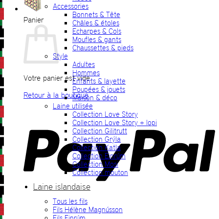
Accessories
Bonnets & Tête
Panier
Châles & étoles
Echarpes & Cols
Moufles & gants
Chaussettes & pieds
Style
Adultes
Hommes
Votre panier est vide.
Enfants & layette
Poupées & jouets
Retour à la boutique
Maison & déco
Laine utilisée
P
Collection Love Story
Collection Love Story + lopi
Collection Gilitrutt
Collection Grýla
Collection Katla
Collection Einrúm
Collection Mosi
Collection mouton
Laine islandaise
Tous les fils
V
Fils Hélène Magnússon
Fils Einrúm