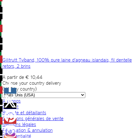
Gilitrutt Tvíband, 100% pure laine d’agneau islandais, fil dentelle
retors, 2 brins
A partir de
€
10,44
Choose your country delivery
(VAT by country)
A propos
Contact
Revente et détaillants
Conditions générales de vente
Mentions légales
Réservation & annulation
Confidentialité