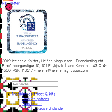
Newsletter
2019 Icelandic Knitter | Hélène Magnússon - Prjonakerling ehf.
Bræðraborgarstígur 10, 101 Reykjavík, Ísland Kennitala: 431014-
1650, VSK: 118617 - helene@helenemagnusson.com
Recherche
pour :
Modèles de tricot & kits
Tous les patrons
Tous les kits
Club Tricoteuse d’Islande