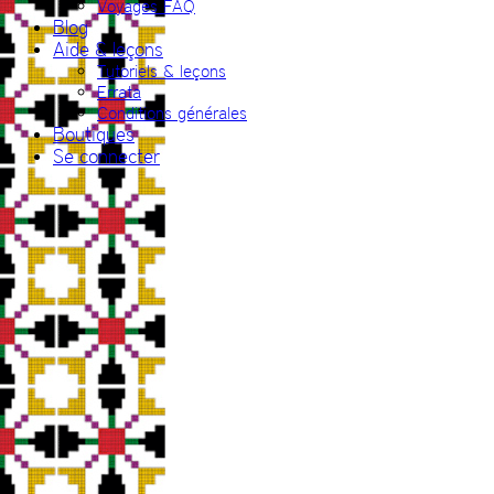
Voyages FAQ
Blog
Aide & leçons
Tutoriels & leçons
Errata
Conditions générales
Boutiques
Se connecter