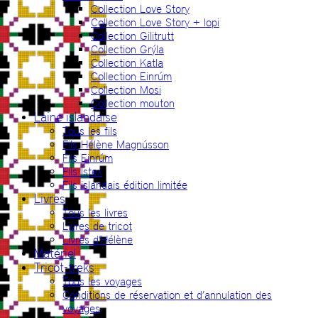
Collection Love Story
Collection Love Story + lopi
Collection Gilitrutt
Collection Grýla
Collection Katla
Collection Einrúm
Collection Mosi
Collection mouton
Laine islandaise
Tous les fils
Fils Hélène Magnússon
Fils Einrúm
Fils Ístex
Fils islandais édition limitée
Livres
Tous les livres
Livres de tricot
Livres d’Hélène
Matériel
Tricot-treks
Tous les voyages
Conditions de réservation et d’annulation des
voyages