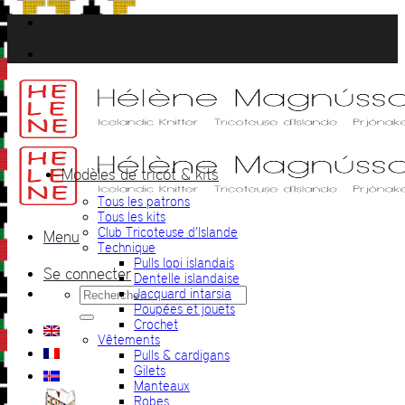
Passer
au
contenu
Modèles de tricot & kits
Tous les patrons
Tous les kits
Club Tricoteuse d’Islande
Menu
Technique
Pulls lopi islandais
Se connecter
Dentelle islandaise
Recherche
Jacquard intarsia
pour :
Poupées et jouets
Crochet
Vêtements
Pulls & cardigans
Gilets
Manteaux
Robes