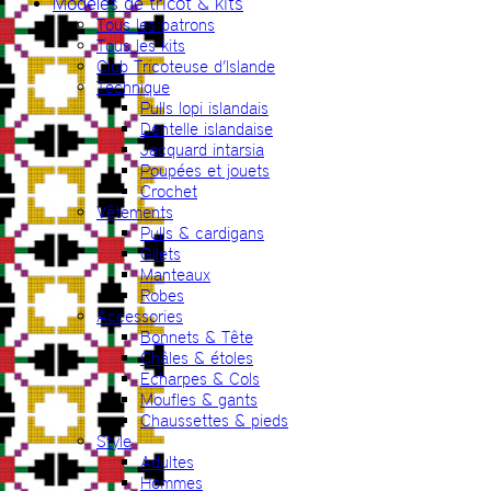
Modèles de tricot & kits
Tous les patrons
Tous les kits
Club Tricoteuse d’Islande
Technique
Pulls lopi islandais
Dentelle islandaise
Jacquard intarsia
Poupées et jouets
Crochet
Vêtements
Pulls & cardigans
Gilets
Manteaux
Robes
Accessories
Bonnets & Tête
Châles & étoles
Echarpes & Cols
Moufles & gants
Chaussettes & pieds
Style
Adultes
Hommes