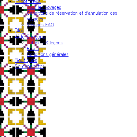
Tricot-treks
Tous les voyages
Conditions de réservation et d’annulation des
voyages
Voyages FAQ
Blog
Aide & leçons
Tutoriels & leçons
Errata
Conditions générales
Boutiques
Se connecter