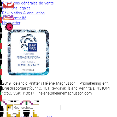
Conditions générales de vente
Mentions légales
Réservation & annulation
Confidentialité
Newsletter
2019 Icelandic Knitter | Hélène Magnússon - Prjonakerling ehf.
Bræðraborgarstígur 10, 101 Reykjavík, Ísland Kennitala: 431014-
1650, VSK: 118617 - helene@helenemagnusson.com
Recherche
pour :