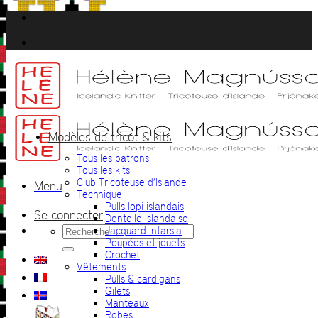
Passer
au
contenu
Modèles de tricot & kits
Tous les patrons
Tous les kits
Club Tricoteuse d’Islande
Menu
Technique
Pulls lopi islandais
Se connecter
Dentelle islandaise
Recherche
Jacquard intarsia
pour :
Poupées et jouets
Crochet
Vêtements
Pulls & cardigans
Gilets
Manteaux
Robes