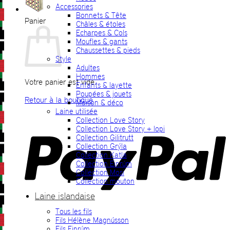
Accessories
Bonnets & Tête
Panier
Châles & étoles
Echarpes & Cols
Moufles & gants
Chaussettes & pieds
Style
Adultes
Hommes
Votre panier est vide.
Enfants & layette
Poupées & jouets
Retour à la boutique
Maison & déco
Laine utilisée
P
Collection Love Story
Collection Love Story + lopi
Collection Gilitrutt
Collection Grýla
Collection Katla
Collection Einrúm
Collection Mosi
Collection mouton
Laine islandaise
Tous les fils
V
Fils Hélène Magnússon
Fils Einrúm