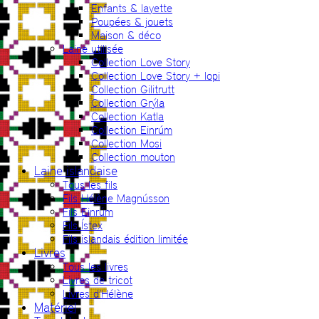
Enfants & layette
Poupées & jouets
Maison & déco
Laine utilisée
Collection Love Story
Collection Love Story + lopi
Collection Gilitrutt
Collection Grýla
Collection Katla
Collection Einrúm
Collection Mosi
Collection mouton
Laine islandaise
Tous les fils
Fils Hélène Magnússon
Fils Einrúm
Fils Ístex
Fils islandais édition limitée
Livres
Tous les livres
Livres de tricot
Livres d’Hélène
Matériel