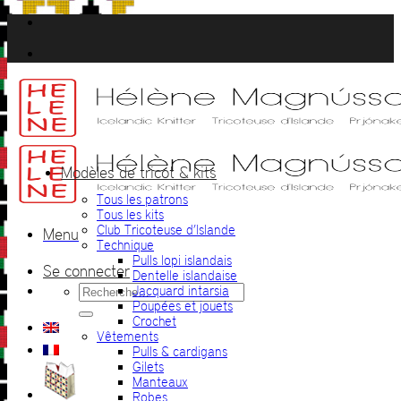
Passer
au
contenu
Modèles de tricot & kits
Tous les patrons
Tous les kits
Club Tricoteuse d’Islande
Menu
Technique
Pulls lopi islandais
Se connecter
Dentelle islandaise
Recherche
Jacquard intarsia
pour :
Poupées et jouets
Crochet
Vêtements
Pulls & cardigans
Gilets
Manteaux
Robes