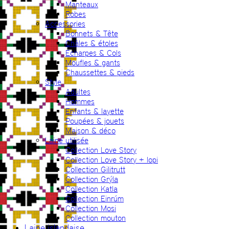
Manteaux
Robes
Accessories
Bonnets & Tête
Châles & étoles
Echarpes & Cols
Moufles & gants
Chaussettes & pieds
Style
Adultes
Hommes
Enfants & layette
Poupées & jouets
Maison & déco
Laine utilisée
Collection Love Story
Collection Love Story + lopi
Collection Gilitrutt
Collection Grýla
Collection Katla
Collection Einrúm
Collection Mosi
Collection mouton
Laine islandaise