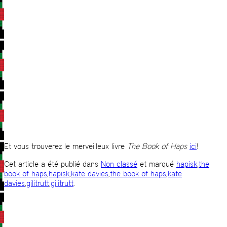
Et vous trouverez le merveilleux livre
The Book of Haps
ici
!
Cet article a été publié dans
Non classé
et marqué
hapisk
,
the
book of haps
,
hapisk
,
kate davies
,
the book of haps
,
kate
davies
,
gilitrutt
,
gilitrutt
.