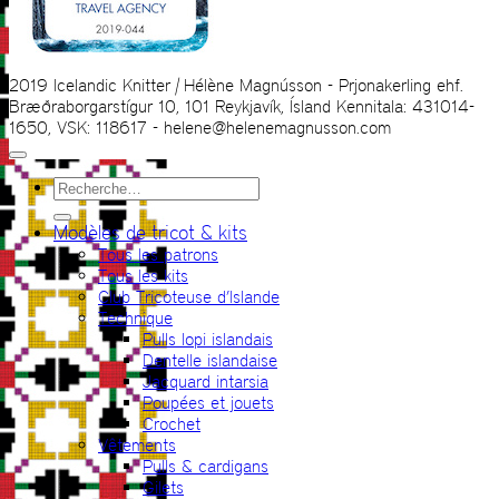
2019 Icelandic Knitter | Hélène Magnússon - Prjonakerling ehf.
Bræðraborgarstígur 10, 101 Reykjavík, Ísland Kennitala: 431014-
1650, VSK: 118617 - helene@helenemagnusson.com
Recherche
pour :
Modèles de tricot & kits
Tous les patrons
Tous les kits
Club Tricoteuse d’Islande
Technique
Pulls lopi islandais
Dentelle islandaise
Jacquard intarsia
Poupées et jouets
Crochet
Vêtements
Pulls & cardigans
Gilets