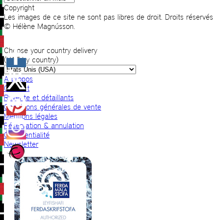
Copyright
Les images de ce site ne sont pas libres de droit. Droits réservés
© Hélène Magnússon.
Choose your country delivery
(VAT by country)
A propos
Contact
Revente et détaillants
Conditions générales de vente
Mentions légales
Réservation & annulation
Confidentialité
Newsletter