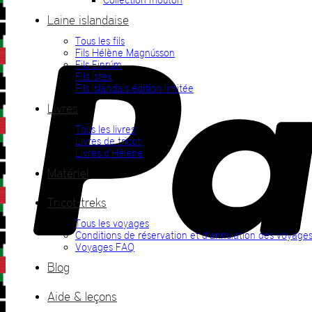
Laine islandaise
Tous les fils
Fils Hélène Magnússon
Fils Einrúm
Fils Ístex
Fils islandais édition limitée
Livres
Tous les livres
Livres de tricot
Livres d’Hélène
Matériel
Tricot-treks
Tous les voyages
Conditions de réservation et d’annulation des voyage
Voyages FAQ
Blog
Aide & leçons