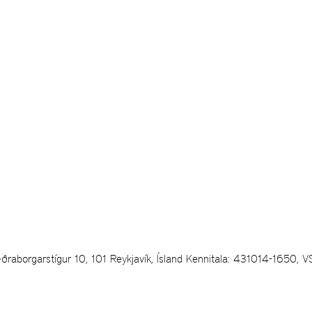
ðraborgarstígur 10, 101 Reykjavík, Ísland Kennitala: 431014-1650, V