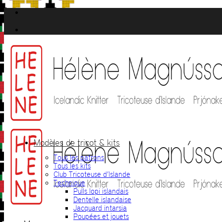
Passer
au
contenu
Modèles de tricot & kits
Tous les patrons
Tous les kits
Club Tricoteuse d’Islande
Technique
Pulls lopi islandais
Dentelle islandaise
Jacquard intarsia
Poupées et jouets