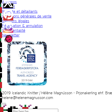
A propos
Contact
Revente et détaillants
Conditions générales de vente
Mentions légales
Réservation & annulation
Confidentialité
Newsletter
2019 Icelandic Knitter | Hélène Magnússon - Prjonakerling ehf. Bræ
helene@helenemagnusson.com
Recherche