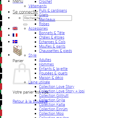
Menu
Crochet
Vêtements
Pulls & cardigans
Se connecter
Gilets
Recherche
Manteaux
pour :
Robes
Accessories
Bonnets & Tête
Châles & étoles
Echarpes & Cols
Moufles & gants
Chaussettes & pieds
Style
Adultes
Panier
Hommes
Enfants & layette
Poupées & jouets
Maison & déco
Laine utilisée
Collection Love Story
Collection Love Story + lopi
Votre panier est vide.
Collection Gilitrutt
Collection Grýla
Retour à la boutique
Collection Katla
Collection Einrúm
Collection Mosi
Collection mouton