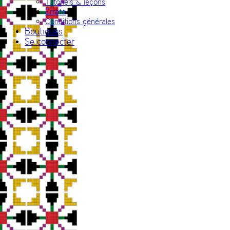
Tutoriels & leçons
Errata
Conditions générales
Boutiques
Se connecter