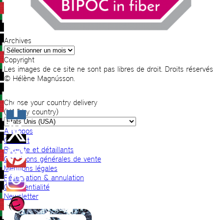
Archives
Archives
Copyright
Les images de ce site ne sont pas libres de droit. Droits réservés
© Hélène Magnússon.
Choose your country delivery
(VAT by country)
A propos
Contact
Revente et détaillants
Conditions générales de vente
Mentions légales
Réservation & annulation
Confidentialité
Newsletter