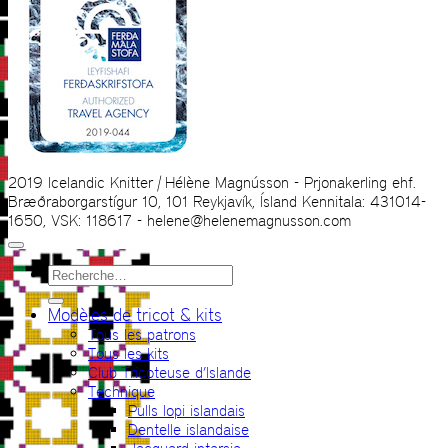
2019 Icelandic Knitter | Hélène Magnússon - Prjonakerling ehf.
Bræðraborgarstígur 10, 101 Reykjavík, Ísland Kennitala: 431014-
1650, VSK: 118617 - helene@helenemagnusson.com
Recherche
pour :
Modèles de tricot & kits
Tous les patrons
Tous les kits
Club Tricoteuse d’Islande
Technique
Pulls lopi islandais
Dentelle islandaise