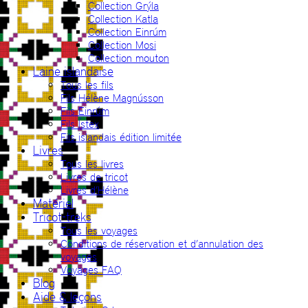
Collection Grýla
Collection Katla
Collection Einrúm
Collection Mosi
Collection mouton
Laine islandaise
Tous les fils
Fils Hélène Magnússon
Fils Einrúm
Fils Ístex
Fils islandais édition limitée
Livres
Tous les livres
Livres de tricot
Livres d’Hélène
Matériel
Tricot-treks
Tous les voyages
Conditions de réservation et d’annulation des
voyages
Voyages FAQ
Blog
Aide & leçons