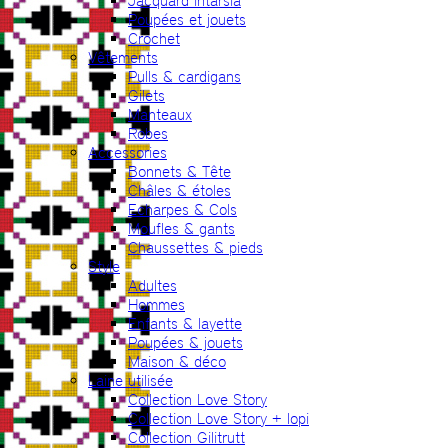
Jacquard intarsia
Poupées et jouets
Crochet
Vêtements
Pulls & cardigans
Gilets
Manteaux
Robes
Accessories
Bonnets & Tête
Châles & étoles
Echarpes & Cols
Moufles & gants
Chaussettes & pieds
Style
Adultes
Hommes
Enfants & layette
Poupées & jouets
Maison & déco
Laine utilisée
Collection Love Story
Collection Love Story + lopi
Collection Gilitrutt