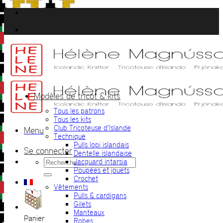
Passer
au
contenu
Modèles de tricot & kits
Tous les patrons
Tous les kits
Club Tricoteuse d’Islande
Menu
Technique
Pulls lopi islandais
Se connecter
Dentelle islandaise
Recherche
Jacquard intarsia
pour :
Poupées et jouets
Crochet
Vêtements
Pulls & cardigans
Gilets
Manteaux
Panier
Robes