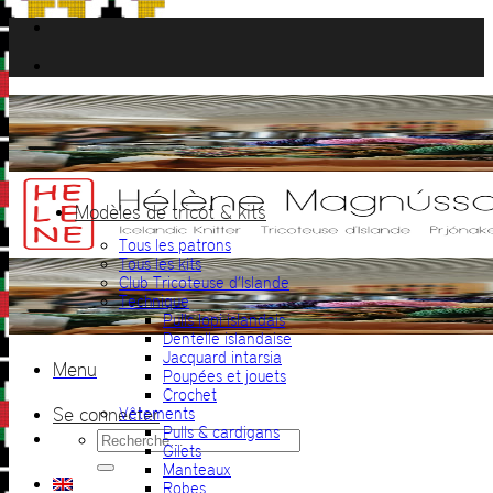
Passer
au
contenu
Modèles de tricot & kits
Tous les patrons
Tous les kits
Club Tricoteuse d’Islande
Technique
Pulls lopi islandais
Dentelle islandaise
Jacquard intarsia
Menu
Poupées et jouets
Crochet
Se connecter
Vêtements
Pulls & cardigans
Recherche
Gilets
pour :
Manteaux
Robes