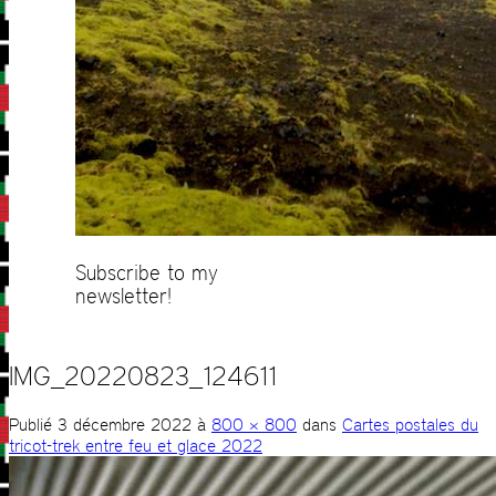
Subscribe to my
newsletter!
IMG_20220823_124611
Publié
3 décembre 2022
à
800 × 800
dans
Cartes postales du
tricot-trek entre feu et glace 2022