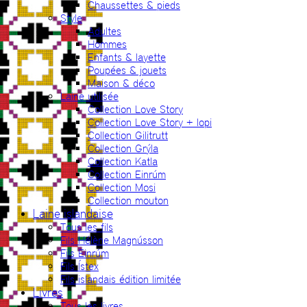
Chaussettes & pieds
Style
Adultes
Hommes
Enfants & layette
Poupées & jouets
Maison & déco
Laine utilisée
Collection Love Story
Collection Love Story + lopi
Collection Gilitrutt
Collection Grýla
Collection Katla
Collection Einrúm
Collection Mosi
Collection mouton
Laine islandaise
Tous les fils
Fils Hélène Magnússon
Fils Einrúm
Fils Ístex
Fils islandais édition limitée
Livres
Tous les livres