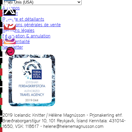
A propos
Contact
Revente et détaillants
Conditions générales de vente
Mentions légales
Réservation & annulation
Confidentialité
Newsletter
2019 Icelandic Knitter | Hélène Magnússon - Prjonakerling ehf.
Bræðraborgarstígur 10, 101 Reykjavík, Ísland Kennitala: 431014-
1650, VSK: 118617 - helene@helenemagnusson.com