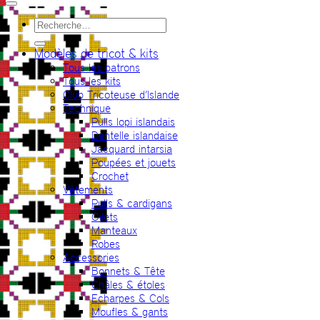
Recherche
pour :
Modèles de tricot & kits
Tous les patrons
Tous les kits
Club Tricoteuse d’Islande
Technique
Pulls lopi islandais
Dentelle islandaise
Jacquard intarsia
Poupées et jouets
Crochet
Vêtements
Pulls & cardigans
Gilets
Manteaux
Robes
Accessories
Bonnets & Tête
Châles & étoles
Echarpes & Cols
Moufles & gants