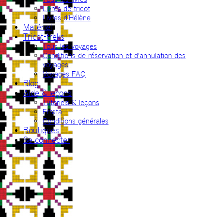
Livres de tricot
Livres d’Hélène
Matériel
Tricot-treks
Tous les voyages
Conditions de réservation et d’annulation des
voyages
Voyages FAQ
Blog
Aide & leçons
Tutoriels & leçons
Errata
Conditions générales
Boutiques
Se connecter