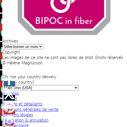
Archives
Archives
Copyright
Les images de ce site ne sont pas libres de droit. Droits réservés
© Hélène Magnússon.
Choose your country delivery
(VAT by country)
A propos
Contact
Revente et détaillants
Conditions générales de vente
Mentions légales
Réservation & annulation
Confidentialité