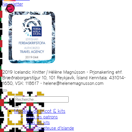
Newsletter
2019 Icelandic Knitter | Hélène Magnússon - Prjonakerling ehf.
Bræðraborgarstígur 10, 101 Reykjavík, Ísland Kennitala: 431014-
1650, VSK: 118617 - helene@helenemagnusson.com
Recherche
pour :
Modèles de tricot & kits
Tous les patrons
Tous les kits
Club Tricoteuse d’Islande