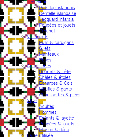
Technique
Pulls lopi islandais
Dentelle islandaise
Jacquard intarsia
Poupées et jouets
Crochet
Vêtements
Pulls & cardigans
Gilets
Manteaux
Robes
Accessories
Bonnets & Tête
Châles & étoles
Echarpes & Cols
Moufles & gants
Chaussettes & pieds
Style
Adultes
Hommes
Enfants & layette
Poupées & jouets
Maison & déco
Laine utilisée