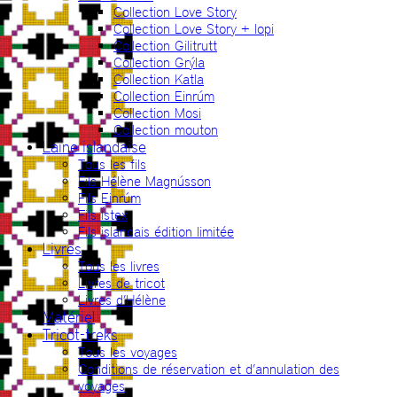
Collection Love Story
Collection Love Story + lopi
Collection Gilitrutt
Collection Grýla
Collection Katla
Collection Einrúm
Collection Mosi
Collection mouton
Laine islandaise
Tous les fils
Fils Hélène Magnússon
Fils Einrúm
Fils Ístex
Fils islandais édition limitée
Livres
Tous les livres
Livres de tricot
Livres d’Hélène
Matériel
Tricot-treks
Tous les voyages
Conditions de réservation et d’annulation des
voyages