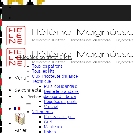
Passer
au
contenu
Modèles de tricot & kits
Tous les patrons
Tous les kits
Club Tricoteuse d’Islande
Menu
Technique
Pulls lopi islandais
Se connecter
Dentelle islandaise
Recherche
Jacquard intarsia
pour :
Poupées et jouets
Crochet
Vêtements
Pulls & cardigans
Gilets
Manteaux
Panier
Robes