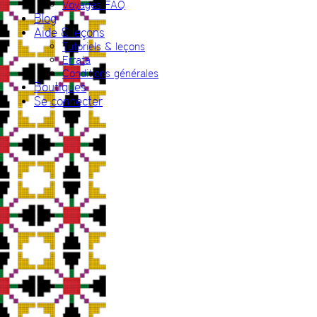
Voyages FAQ
Blog
Aide & leçons
Tutoriels & leçons
Errata
Conditions générales
Boutiques
Se connecter