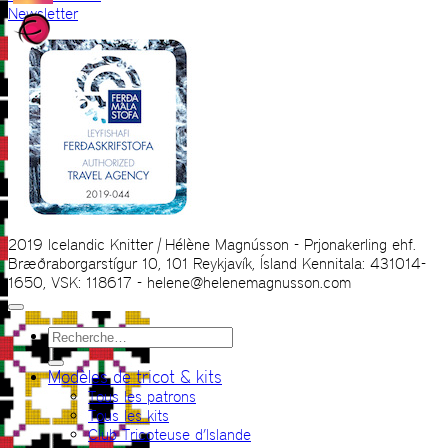
Newsletter
2019 Icelandic Knitter | Hélène Magnússon - Prjonakerling ehf.
Bræðraborgarstígur 10, 101 Reykjavík, Ísland Kennitala: 431014-
1650, VSK: 118617 - helene@helenemagnusson.com
Recherche
pour :
Modèles de tricot & kits
Tous les patrons
Tous les kits
Club Tricoteuse d’Islande