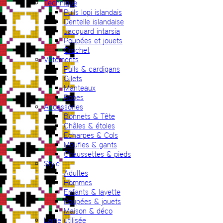
Technique
Pulls lopi islandais
Dentelle islandaise
Jacquard intarsia
Poupées et jouets
Crochet
Vêtements
Pulls & cardigans
Gilets
Manteaux
Robes
Accessories
Bonnets & Tête
Châles & étoles
Echarpes & Cols
Moufles & gants
Chaussettes & pieds
Style
Adultes
Hommes
Enfants & layette
Poupées & jouets
Maison & déco
Laine utilisée