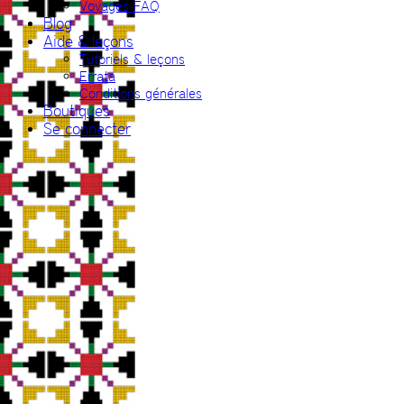
Voyages FAQ
Blog
Aide & leçons
Tutoriels & leçons
Errata
Conditions générales
Boutiques
Se connecter