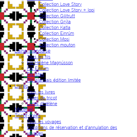
Collection Love Story
Collection Love Story + lopi
Collection Gilitrutt
Collection Grýla
Collection Katla
Collection Einrúm
Collection Mosi
Collection mouton
Laine islandaise
Tous les fils
Fils Hélène Magnússon
Fils Einrúm
Fils Ístex
Fils islandais édition limitée
Livres
Tous les livres
Livres de tricot
Livres d’Hélène
Matériel
Tricot-treks
Tous les voyages
Conditions de réservation et d’annulation des
voyages