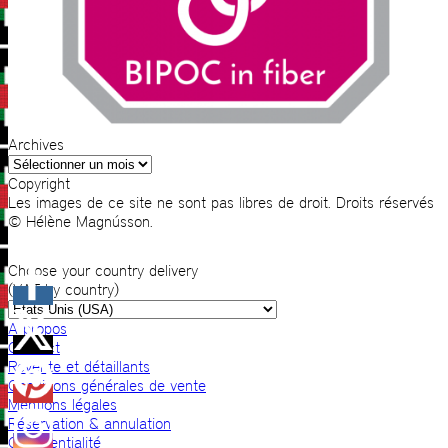
Archives
Archives
Copyright
Les images de ce site ne sont pas libres de droit. Droits réservés
© Hélène Magnússon.
Choose your country delivery
(VAT by country)
A propos
Contact
Revente et détaillants
Conditions générales de vente
Mentions légales
Réservation & annulation
Confidentialité