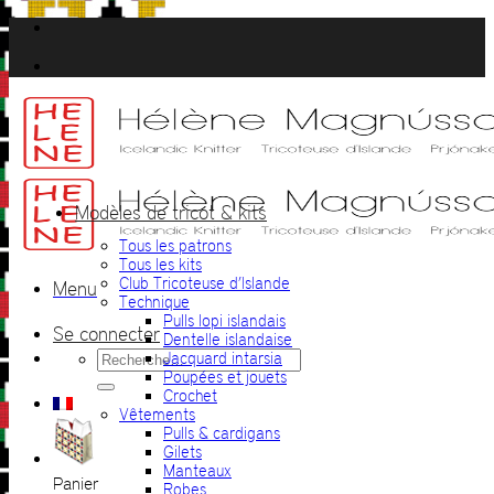
Passer
au
contenu
Modèles de tricot & kits
Tous les patrons
Tous les kits
Club Tricoteuse d’Islande
Menu
Technique
Pulls lopi islandais
Se connecter
Dentelle islandaise
Recherche
Jacquard intarsia
pour :
Poupées et jouets
Crochet
Vêtements
Pulls & cardigans
Gilets
Manteaux
Panier
Robes